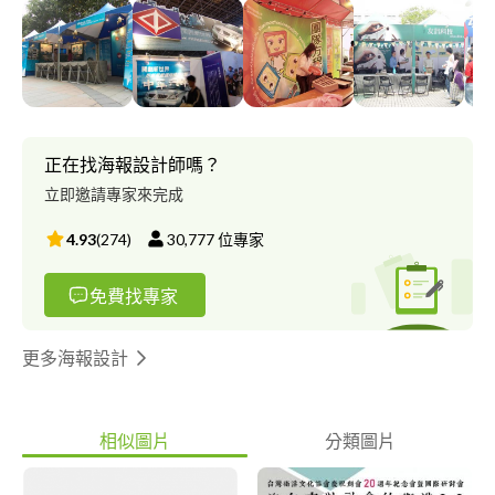
https://www.behance.net/dextrayao9f41 // 專長 // 創意策劃、
美術＆分鏡、廣告設計、插圖、IP設計 // 大陸經驗 // 2017-19在
中國各地協助團隊策劃與執行文化轉型項目，如：南京中山文創基
地、青海文旅、西寧市熊貓館、青海力盟商業街...等。 // 經歷 //
味王60週年紀念活動 美術指導 青海省西寧熊貓館 創意策劃與空
間設計 青海省力盟大食記 創意策劃與空間設計 南京中山文創基地
策劃 台北發生文創空間 藝術總監 太極影音與優人神鼓 浮空投影
正在找海報設計師嗎？
科技與藝術合作案 前期與特效導演 故宮展廳360全域投影 美術指
立即邀請專家來完成
導 觀光局風景區簡介片 悠遊13 副導演兼任美術總監 山海台灣 長
榮交響樂團 音樂紀錄片 美術總監 台中軟體園區 無懼音樂節 報紙
4.93
(
274
)
30,777
位專家
廣告設計 台中軟體園區 網站製作 專案負責人 大里文創聚落 網站
製作 專案負責人 三星旗艦店 咖啡廳Logo設計 Nanuk 專業氣密箱
免費找專家
行銷活動視覺規劃 AMAZIP 神奇拉鍊包 CI規劃、產品設計 誠致
科技九週年活動視覺設計規劃 元太科技校園巡迴展覽規劃 09年 石
碇美人茶節網站＆吉祥物 設計繪製 10年 蕭亞軒防癌宣導計畫 視
更多海報設計
覺設計規劃 07年 三星、大同農村社區景觀改善技術服務設計規劃
專案負責人 07年 員山燈節場地規劃＆吉祥物設計 宜蘭縣五荖坑新
移民宜居宜家計畫 08年 三星、大同農村社區景觀改善技術服務設
相似圖片
分類圖片
計規劃 專案負責人 台啤台中烏日廠＆善化廠公司簡介帶與DM設
計 專案負責人 宗全電機 公司與產品簡介 多媒體互動
APP（apple store） 女人風水 魔法書 多媒體互動APP（apple