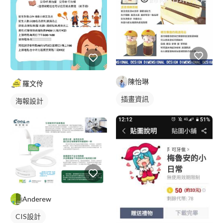
陳怡琳
羅文伶
插畫資訊
海報設計
Anderew
CIS設計