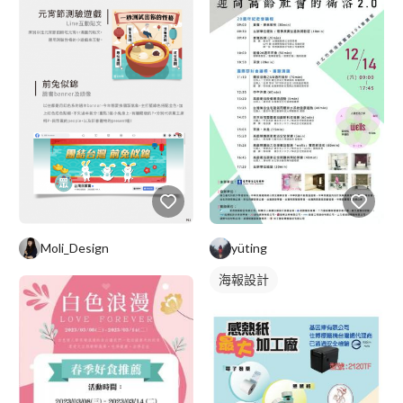
store） Picker 挑物誌 多媒體互動APP（apple store） 其他各大
企業人資校園徵才場地規劃佈置約50場 // 服務客戶 // 台北故宮、
味王企業、青海旅投、青海西寧文旅、青海力盟商業集團、太極影
音、台北發生文創空間、三星電子、台中大里文創軟體園區、媚登
峰、開璽建設、喜全建設、Nanuk、HTC、元富證券、合勤科技、
元太科技、華邦電子、建興電子、東元電機、資策會、耿鼎企業
、力麗織品、富邦產險、中強光電、全懋精密科技、神達科技、中
華汽車、力晶半導體、誠致科技、義隆電子、友訊科技、其樂達、
神基電腦、其樂達科技、普立爾科技、帆宣科技、康博科技、
AOPEN、互盛AURORA、鴻友科技、鴻基科技、藍天電腦、增你
強、宏達電、力麗紡織、富邦產險、中磊科技、英華達科技、鈺瀚
科技、致伸科技、光寶電子、統寶光電、鈺創科技、聯華電子、永
Moli_Design
yüting
鑫能源、耿鼎企業、MinColors線上藝術交易平台等...。 供大家參
考～
海報設計