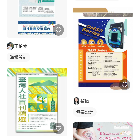
王柏翰
海報設計
禎憶
包裝設計