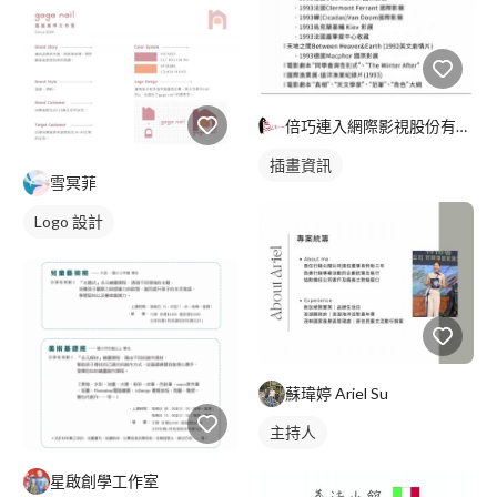
倍巧連入網際影視股份有限公司
插畫資訊
雪冥菲
Logo 設計
蘇瑋婷 Ariel Su
主持人
星啟創學工作室