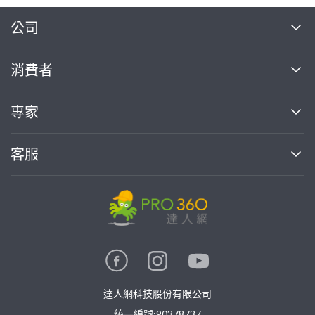
繼續完成
公司
關於我們
消費者
找專家(0)
買服務(0)
媒體報導
買服務
專家
部落格
如何使用PRO360
加入我們
案件中心
客服
熱門服務
投資人關係
成為專家
所有服務
客服中心
合作提案
如何接案
價格行情
使用條款
聯絡我們
專家指南
專家目錄
信任與保障
推廣服務
在地專家推薦
隱私權政策
卓越專家
達人網科技股份有限公司
關鍵字搜尋
公告
統一編號:90378737