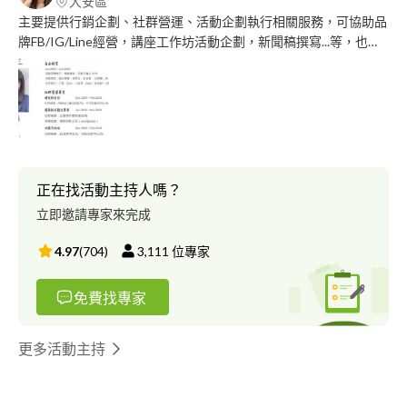
大安區
主要提供行銷企劃、社群營運、活動企劃執行相關服務，可協助品
牌FB/IG/Line經營，講座工作坊活動企劃，新聞稿撰寫...等，也可
提供人力派遣，舉凡研討會、記者會、拍賣會、快閃店、展覽、攤
位活動、推廣、試飲、發放傳單...等活動皆可 部落格撰寫以台北市
為主，外縣市車馬費$500起，部落格單篇$1000起
正在找活動主持人嗎？
立即邀請專家來完成
4.97
(
704
)
3,111
位專家
免費找專家
更多活動主持