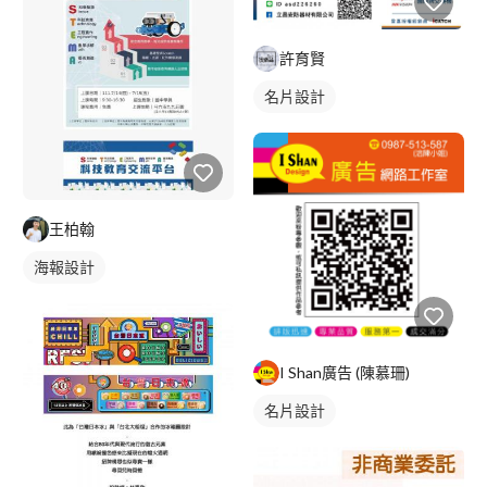
要開直播，我們可以 我們沒有太多理論，就是跟您一起做，邊做
邊修正，直到效果越來越好。 努力不一定會成功，不努力就一定
許育賢
不成功。既然要努力了，何不找一個具有業務開發經驗又能搭配行
銷與活動造勢的夥伴？ 除了我們，您還有很多選擇，但或許找我
名片設計
們就對了呢？ 洽詢專線：0***************** ID：@d*********
官網：https://xinsense.com 活動影片：YouTube搜尋"感信文創"
媒體報導：Google搜尋"感信文創"
王柏翰
海報設計
I Shan廣告 (陳慕珊)
名片設計