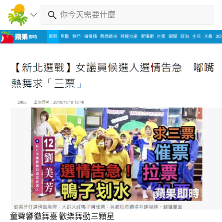
童聲響徹舞臺 歡樂舞動三顆星