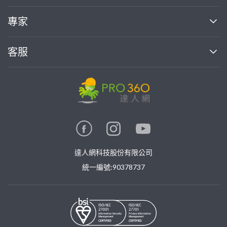
媒體報導
買服務
專家
部落格
如何使用PRO360
加入我們
案件中心
客服
熱門服務
投資人關係
成為專家
所有服務
客服中心
合作提案
如何接案
價格行情
使用條款
聯絡我們
專家指南
專家目錄
信任與保障
推廣服務
在地專家推薦
隱私權政策
卓越專家
達人網科技股份有限公司
關鍵字搜尋
公告
特約專家
統一編號:90378737
專業知識
勞健保專區
問專家
新手攻略