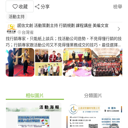
收藏
分享
檢舉
活動主持
感信文創 活動策劃主持 行銷規劃 課程講座 美編文宣
台灣省
找行銷專家，只能紙上談兵；找活動公司造勢，不見得懂行銷的技
巧；行銷專家跟活動公司又不見得懂業務成交的技巧。最佳選擇是
找感信文創。 感信文創是台灣唯一能同時策畫、主持、演出、媒
體曝光、網路造勢、架構商業模式一條龍精密布局的活動公司。
我們策劃過的行銷活動多次登上媒體版面(報導連結：
https://xinsense.com )。合作過的名人有~馬英九 宋楚瑜 吳敦義
蔡英文 陳建仁 賴清德 陳菊 朱立倫 侯友宜 蘇貞昌 周錫瑋 周遊 鄭文
燦等。 策畫主持過的活動有： 總統大選造勢 新北市長選舉造勢 新
北市議員選舉造勢 法務部反毒活動 社會局園遊會 遠見雜誌、
TutorABC合辦教育巡迴講座 靈鳩山普仁獎頒獎典禮 兩岸兒少音樂
相似圖片
分類圖片
交流記者會(獲央視等多家媒體報導) 新北市教育論壇 兩岸兒童音樂
交流活動 獅子會、教育協會等社團交接授證典禮。 我們以行銷的
概念導入，搭配顧客心理學，業務成交技巧，為您規劃線上線下完
整的業務行銷流程。 要行銷，我們可以 要跟客戶面對面應對，我
們可以 要寫文案，我們可以 要做圖，我們可以 要簡報，我們可以