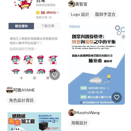
黃智宣
Logo 設計
圖與字混合
日式商標
阿雅AYAME
角色設計資訊
MurphyWang
海報設計