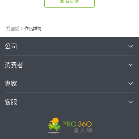
查看更多
找靈感
作品詳情
繼續完成
公司
關於我們
消費者
找專家(0)
買服務(0)
媒體報導
買服務
專家
部落格
如何使用PRO360
加入我們
案件中心
客服
熱門服務
投資人關係
成為專家
所有服務
客服中心
合作提案
如何接案
價格行情
使用條款
聯絡我們
專家指南