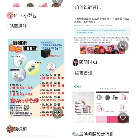
角色設計資訊
Miss 小荳包
貼圖設計
鄭羽琪 Chii
插畫資訊
陳姵榕
辰映包裝設計行銷