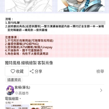
獨特風格 線稿繪製 客製肖像
收藏
分享
檢舉
插畫資訊
紫樁(筆名)
高雄市
電腦繪圖。