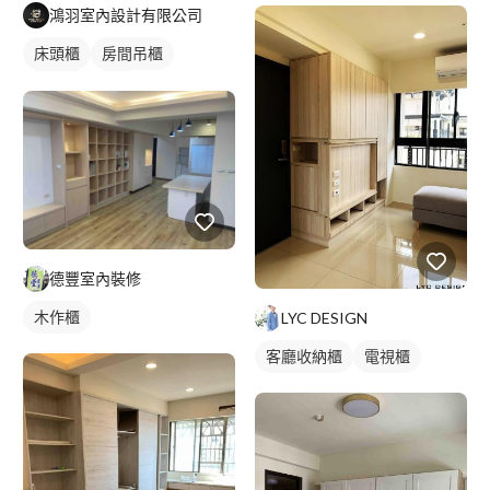
鴻羽室內設計有限公司
床頭櫃
房間吊櫃
木作櫃
衣櫃
德豐室內裝修
木作櫃
LYC DESIGN
客廳收納櫃
電視櫃