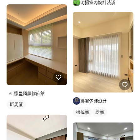
明揚室內設計裝潢
家豊窗簾傢飾館
簾潔傢飾設計
斑馬簾
橫拉簾
紗簾
落地窗窗簾