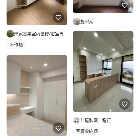
施宗廷
煌家實業室內裝修/浴室專精/統包工程
木作櫃
佳屋裝璜工程行
客廳收納櫃