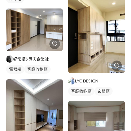
妃常櫃&勇志企業社
電器櫃
客廳收納櫃
電視櫃
木作櫃
LYC DESIGN
客廳收納櫃
玄關櫃