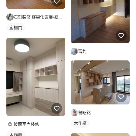
石刻裝修 客製化窗簾/壁紙/地板/系統櫃
廚櫃門
富鈞
曾昭銘
木作櫃
彼閣室內裝修
木作櫃