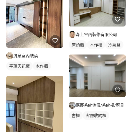
森上室內裝修有限公司
床頭櫃
木作櫃
冷氣盒
淯泉室內裝潢
平頂天花板
木作櫃
嘉宸系統傢俱/系統櫃/廚具
書櫃
客廳收納櫃