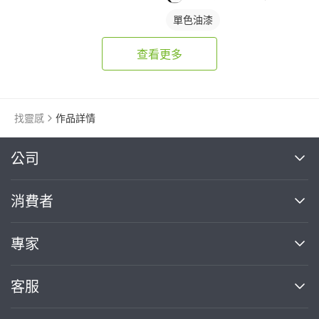
單色油漆
查看更多
找靈感
作品詳情
繼續完成
公司
關於我們
消費者
找專家(0)
買服務(0)
媒體報導
買服務
專家
部落格
如何使用PRO360
加入我們
案件中心
客服
熱門服務
投資人關係
成為專家