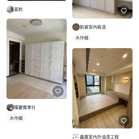
富鈞
凱睿室內裝潢
木作櫃
曜慶實業社
木作櫃
鑫展室內外油漆工程