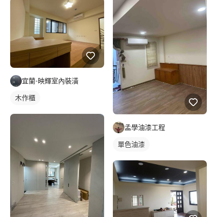
宜蘭-映輝室內裝潢
木作櫃
孟學油漆工程
單色油漆