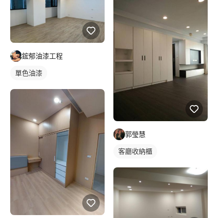
鋐郁油漆工程
單色油漆
郭瑩慧
客廳收納櫃