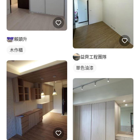
賴顗升
木作櫃
益齊工程團隊
單色油漆