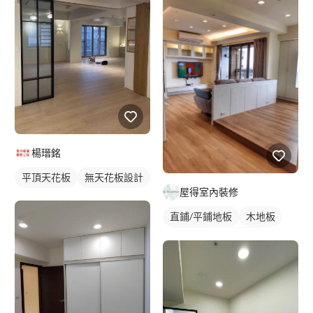
楊瑨銘
平頂天花板
無天花板設計
屋得室內裝修
直鋪/平鋪地板
木地板
實木地板
架高地板