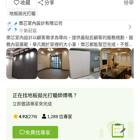
收藏
分享
檢舉
地板拋光打蠟
樂芯室內設計有限公司
新莊區
樂芯室內設計以顧客需求為導向，提供最貼近顧客的服務規劃，服
務內容廣範，舉凡關於家裡的大小事，樂芯都能幫您完成，不管大
小裝修工程，樂芯始終用心，樂芯沒有奢華的話術，只有用用心完
成每個顧客的期望。不管您有任何大小事，歡迎洽詢。
正在找地板拋光打蠟師傅嗎？
立即邀請專家來完成
4.92
(
274
)
1,288
位專家
免費找專家