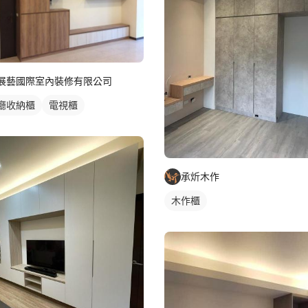
展藝國際室內裝修有限公司
廳收納櫃
電視櫃
承炘木作
木作櫃