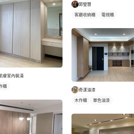
郭瑩慧
客廳收納櫃
電視櫃
凱睿室內裝潢
作櫃
奇漾油漆
木作櫃
單色油漆