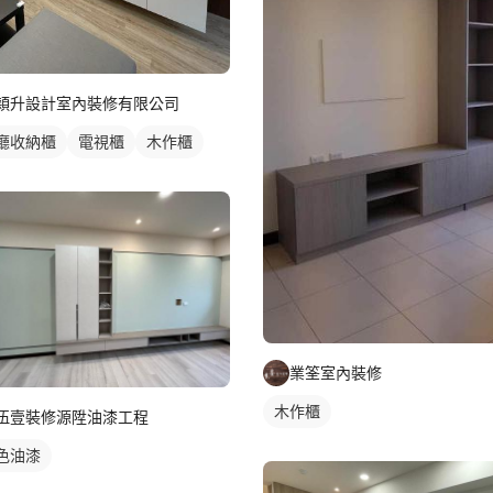
穎升設計室內裝修有限公司
廳收納櫃
電視櫃
木作櫃
業筌室內裝修
木作櫃
伍壹裝修源陞油漆工程
色油漆