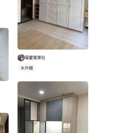
曜慶實業社
木作櫃