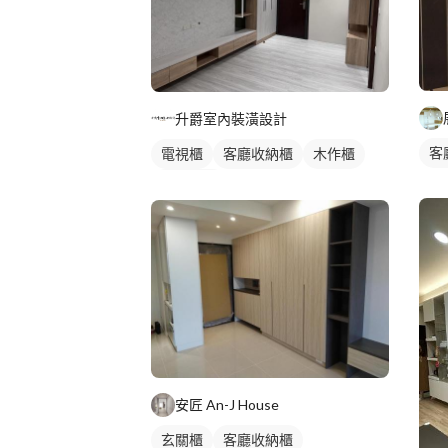
升爵室內裝潢設計
客
電視櫃
客廳收納櫃
木作櫃
櫥櫃木門
安匠 An-J House
玄關櫃
客廳收納櫃