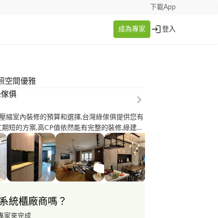
下載App
成為專家
登入
照空間優雅
綠傢俱
壓縮室內裝修的預算和選擇,台灣綠傢俱提供您有
,工期短的方案,高CP值依然能有完整的裝修,綠建材
系統櫃.**新成屋輕裝修** 兩房29萬8 ; 3房39
受快意舒適的居家空間
系統櫃廠商嗎？
專家來完成