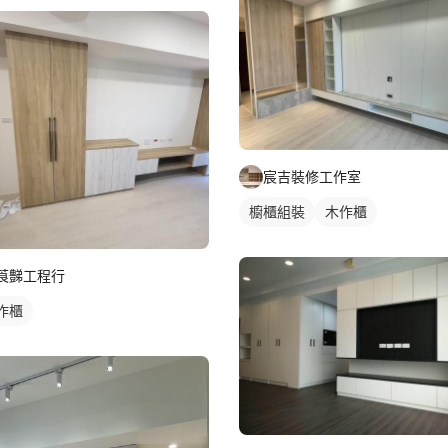
宸吉裝修工作室
櫥櫃組裝
木作櫃
莨豑工程行
作櫃