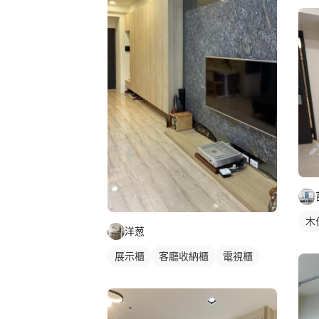
木
洋葱
展示櫃
客廳收納櫃
電視櫃