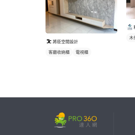
木
將臣空間設計
客廳收納櫃
電視櫃
繼續完成
找專家(0)
買服務(0)