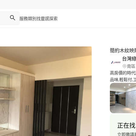
服務類別
找靈感
探索
簡約木紋映
台灣
南區
高房價的時代
品味,輕鬆付
搭配低甲醛的定規
萬8起就能享
正在找
立即邀請