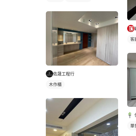
客
佐晟工程行
木作櫃
單