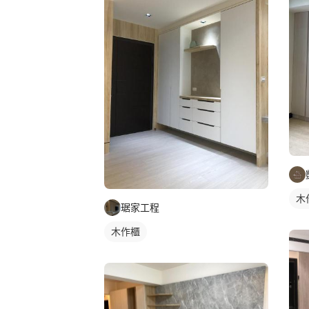
木
琚家工程
木作櫃