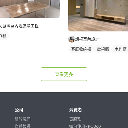
利發暉室內喔裝潢工程
作櫃
語桐室內設計
客廳收納櫃
電視櫃
木作櫃
查看更多
公司
消費者
關於我們
買服務
媒體報導
如何使用PRO360