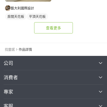
藝大利國際設計
房間天花板
平頂天花板
查看更多
找靈感
作品詳情
繼續完成
公司
關於我們
消費者
找專家(0)
買服務(0)
媒體報導
買服務
專家
部落格
如何使用PRO360
加入我們
案件中心
客服