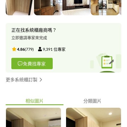
業主委託給我的不只是房子，而是滿滿的寄託與信任，我將帶領業
主敞開住家的大門，細細品味量身訂製的居家環境。
正在找系統櫃廠商嗎？
立即邀請專家來完成
4.86
(
779
)
9,391
位專家
免費找專家
更多系統櫃訂製
相似圖片
分類圖片