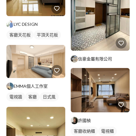
LYC DESIGN
客廳天花板
平頂天花板
信豪金屬有限公司
EMMA個人工作室
電視牆
客廳
日式風
許國楨
客廳收納櫃
電視櫃