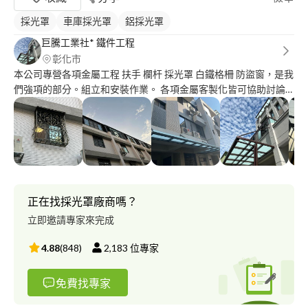
採光罩
車庫採光罩
鋁採光罩
巨騰工業社* 鐵件工程
彰化市
本公司專營各項金屬工程 扶手 欄杆 採光罩 白鐵格柵 防盜窗，是我
們強項的部分。組立和安裝作業。 各項金屬客製化皆可協助討論
按照客戶需求下去進行施做～ 合約報價施工，現場問題溝通處
理。 中彰投皆有服務。歡迎來電姚先生0*********。 交給巨騰您
放心，巨騰謝謝您～
正在找採光罩廠商嗎？
立即邀請專家來完成
4.88
(
848
)
2,183
位專家
免費找專家