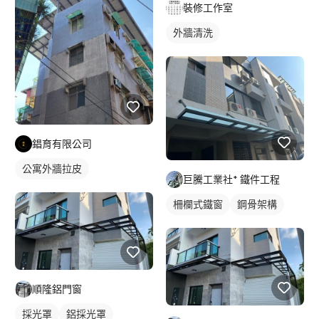
裝修工作室
外牆清洗
錩育有限公司
公寓外牆拉皮
巨騰工業社* 鐵件工程
柵欄式鐵窗
鋼骨架構
順隆鋁門窗
採光罩
鋁採光罩