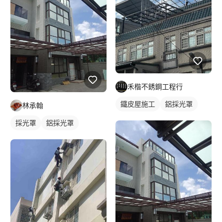
禾楷不銹鋼工程行
鐵皮屋施工
鋁採光罩
林承翰
採光罩
鋁採光罩