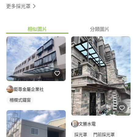
更多採光罩
相似圖片
分類圖片
鉅尊金屬企業社
柵欄式鐵窗
文勝水電
採光罩
門前採光罩