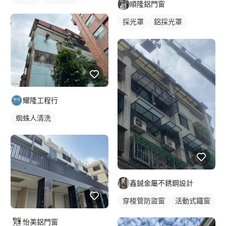
順隆鋁門窗
車庫採光罩
採光罩
鋁採光罩
門前採光罩
耀隆工程行
蜘蛛人清洗
鑫鋮金屬不銹鋼設計
穿梭管防盜窗
活動式鐵窗
怡美鋁門窗