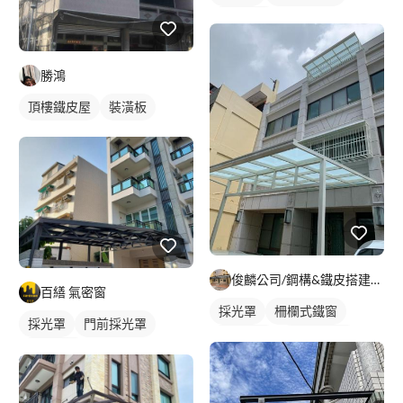
鋁採光罩
勝鴻
頂樓鐵皮屋
裝潢板
俊麟公司/鋼構&鐵皮搭建&採光罩
百繕 氣密窗
採光罩
柵欄式鐵窗
採光罩
門前採光罩
鋁採光罩
車庫採光罩
鋁採光罩