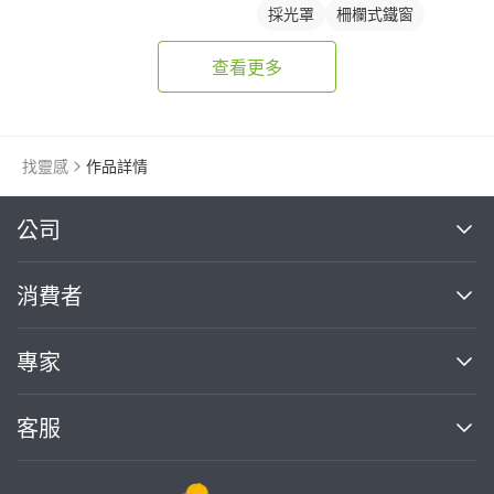
採光罩
柵欄式鐵窗
查看更多
找靈感
作品詳情
繼續完成
公司
關於我們
消費者
找專家(0)
買服務(0)
媒體報導
買服務
專家
部落格
如何使用PRO360
加入我們
案件中心
客服
熱門服務
投資人關係
成為專家
所有服務
客服中心