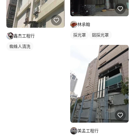
林承翰
採光罩
鋁採光罩
鑫杰工程行
蜘蛛人清洗
美孟工程行