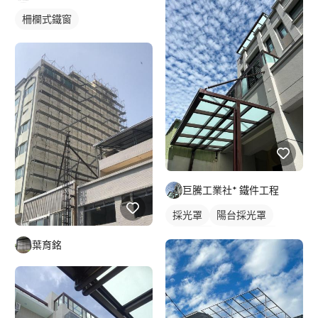
柵欄式鐵窗
巨騰工業社* 鐵件工程
採光罩
陽台採光罩
鋁採光罩
門前採光罩
葉育銘
玻璃採光罩