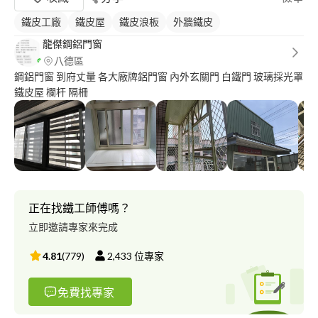
鐵皮工廠
鐵皮屋
鐵皮浪板
外牆鐵皮
龍傑鋼鋁門窗
八德區
鋼鋁門窗 到府丈量 各大廠牌鋁門窗 內外玄關門 白鐵門 玻璃採光罩
鐵皮屋 欄杆 隔柵
正在找鐵工師傅嗎？
立即邀請專家來完成
4.81
(
779
)
2,433
位專家
免費找專家