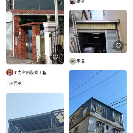
勝鴻
承澤
固力室內裝修工程
採光罩