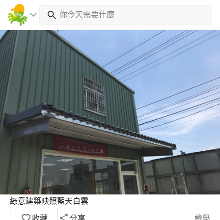
綠意建築映照藍天白雲
收藏
分享
檢舉