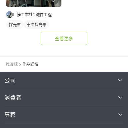
巨騰工業社* 鐵件工程
採光罩
車庫採光罩
鋁採光罩
查看更多
找靈感
作品詳情
繼續完成
公司
關於我們
消費者
找專家(0)
買服務(0)
媒體報導
買服務
專家
部落格
如何使用PRO360