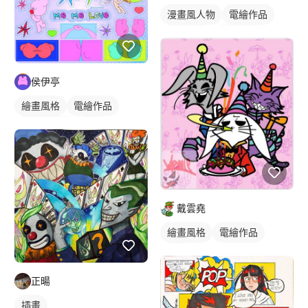
漫畫風人物
電繪作品
繪畫風格
漫畫畫風
日式畫風
人物插畫
侯伊亭
繪畫風格
電繪作品
卡通風人物
插畫
戴雲堯
繪畫風格
電繪作品
插畫
正暘
插畫