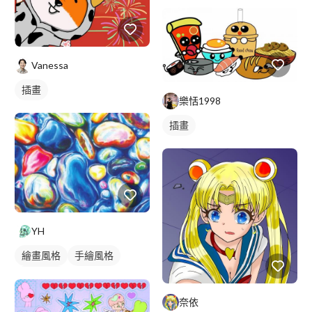
壁畫彩繪
人物壁畫
Vanessa
插畫
樂恬1998
插畫
YH
繪畫風格
手繪風格
插畫畫作
奈依