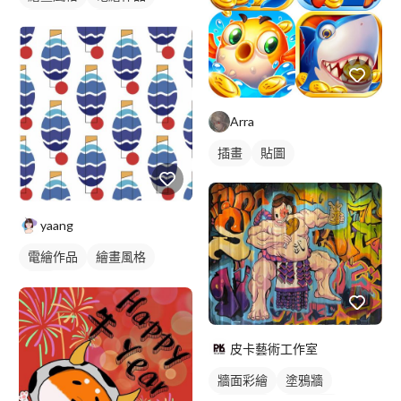
手繪風格
插畫
人物插畫
Arra
插畫
貼圖
yaang
電繪作品
繪畫風格
插畫
皮卡藝術工作室
牆面彩繪
塗鴉牆