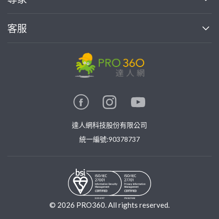
部落格
如何使用PRO360
加入我們
案件中心
客服
熱門服務
投資人關係
成為專家
所有服務
客服中心
合作提案
如何接案
價格行情
使用條款
聯絡我們
專家指南
專家目錄
信任與保障
推廣服務
在地專家推薦
隱私權政策
卓越專家
達人網科技股份有限公司
關鍵字搜尋
公告
特約專家
統一編號:90378737
專業知識
勞健保專區
問專家
新手攻略
©
2026
PRO360. All rights reserved.