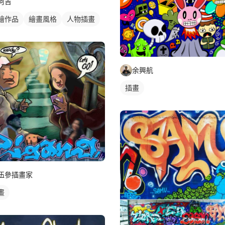
阿吉
繪作品
繪畫風格
人物插畫
余興航
插畫
伍參插畫家
畫