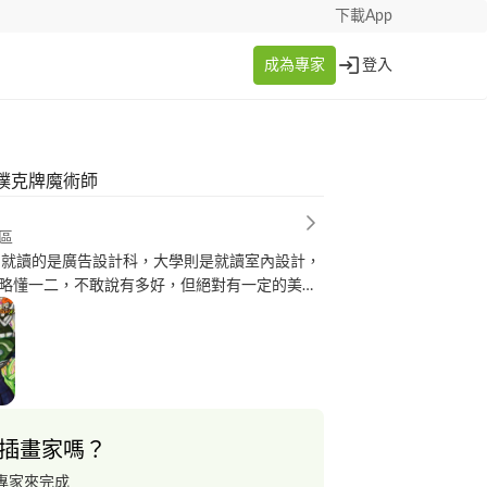
下載App
成為專家
登入
撲克牌魔術師
區
中就讀的是廣告設計科，大學則是就讀室內設計，
略懂一二，不敢說有多好，但絕對有一定的美
做簡約風格，對於排版有絕對的自信，如果您剛
同樣的風格，希望可以考慮考慮我，我一定不會
插畫家嗎？
專家來完成