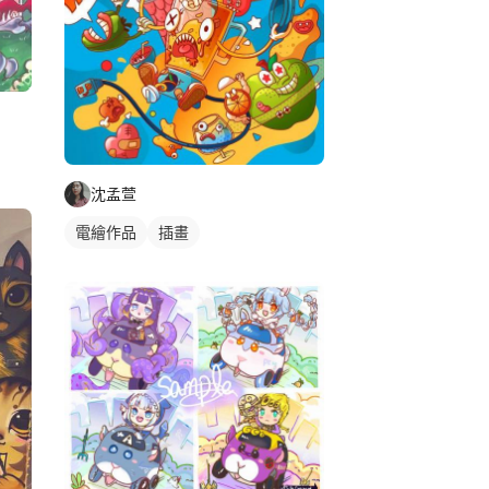
沈孟萱
電繪作品
插畫