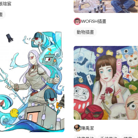
張瑄宸
畫
WOFiSH插畫
動物插畫
陳禹潔