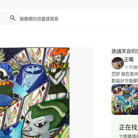
服務類別
找靈感
探索
詭譎笑容的
正暘
平鎮
您好 我在高
對設計方面都
感，尤其擅長
好也跟我喜歡
讓您失望的！
正在找
立即邀請