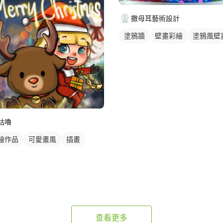
撒母耳藝術設計
塗鴉牆
壁畫彩繪
塗鴉風壁
咕嚕
繪作品
可愛畫風
插畫
查看更多