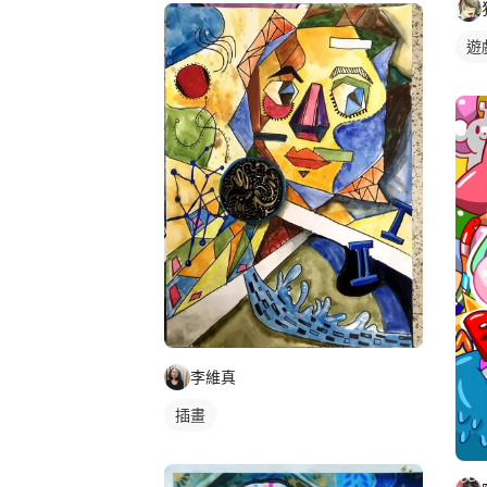
遊
李維真
插畫