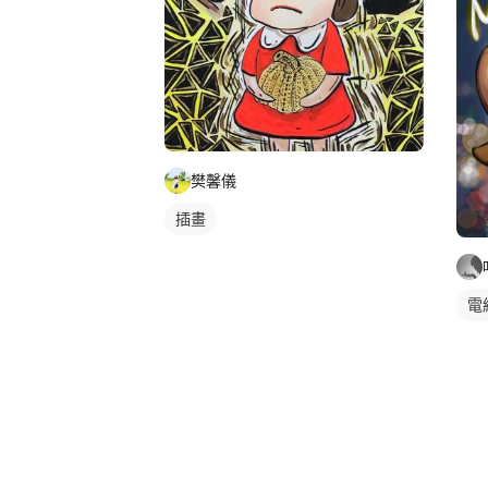
樊馨儀
插畫
電