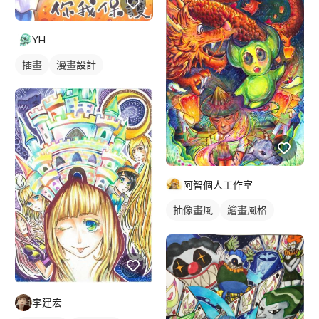
YH
插畫
漫畫設計
阿智個人工作室
抽像畫風
繪畫風格
手繪風格
插畫畫作
李建宏