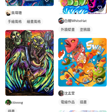
吳瑋珊
白帽WhiteHat
手繪風格
繪畫風格
插畫
插畫畫作
外牆壁畫
塗鴉牆
壁畫彩繪
塗鴉風壁畫
沈孟萱
電繪作品
插畫
ttinnng
插畫