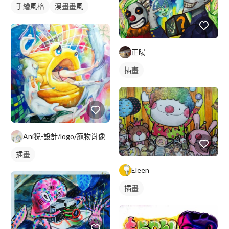
手繪風格
漫畫畫風
漫畫風人物
電繪作品
繪畫風格
日式畫風
正暘
插畫
人物插畫
插畫
Ani猊-設計/logo/寵物肖像
插畫
Eleen
插畫