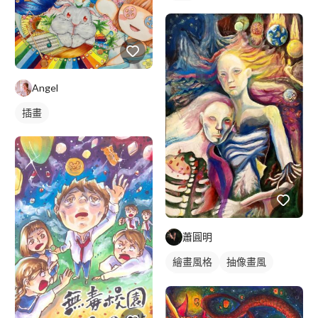
Angel
插畫
蕭圓明
繪畫風格
抽像畫風
寫實畫風
手繪風格
插畫畫作