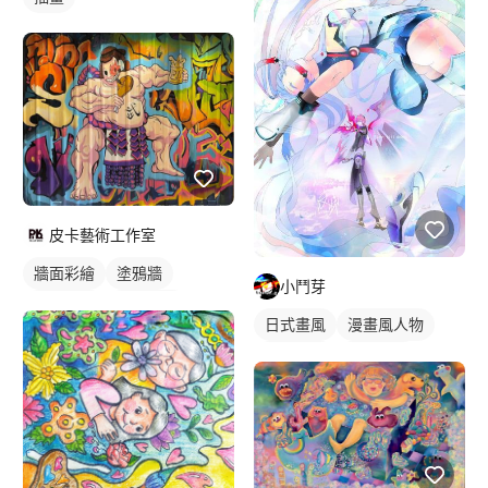
皮卡藝術工作室
牆面彩繪
塗鴉牆
小鬥芽
壁畫彩繪
人物壁畫
日式畫風
漫畫風人物
繪畫風格
電繪作品
漫畫畫風
人物插畫