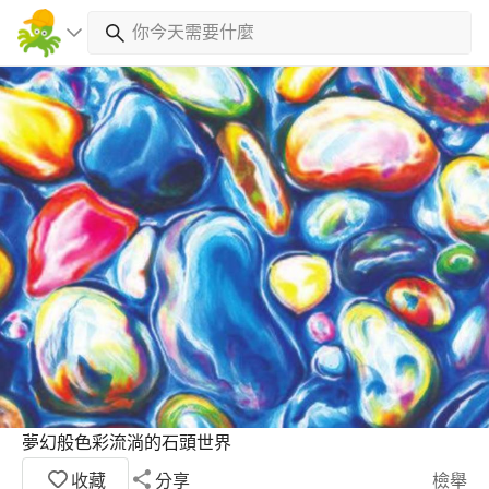
夢幻般色彩流淌的石頭世界
收藏
分享
檢舉