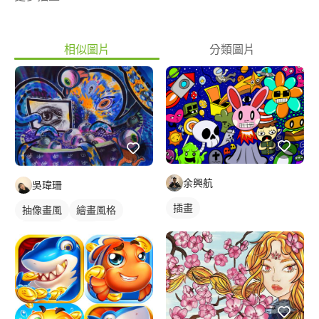
相似圖片
分類圖片
余興航
吳瑋珊
插畫
抽像畫風
繪畫風格
手繪風格
插畫
插畫畫作