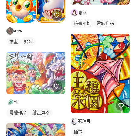
夏羽
繪畫風格
電繪作品
Arra
手繪風格
插畫
人物插畫
插畫
貼圖
YH
電繪作品
繪畫風格
張瑄宸
插畫
插畫