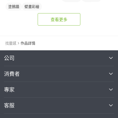
抽像畫風
插畫
塗鴉牆
壁畫彩繪
插畫畫作
塗鴉風壁畫
查看更多
找靈感
作品詳情
繼續完成
公司
關於我們
消費者
找專家(0)
買服務(0)
媒體報導
買服務
專家
部落格
如何使用PRO360
加入我們
案件中心
客服
熱門服務
投資人關係
成為專家