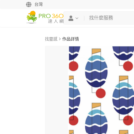
台灣
找靈感
作品詳情