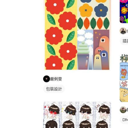
插
嚴俐雯
包裝設計
DM