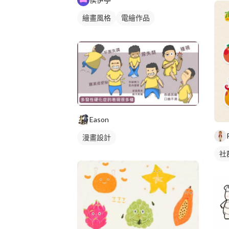
繪畫風格
電繪作品
卡通風人物
插畫
Eason
漫畫設計
社