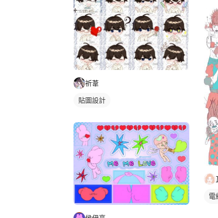
祈葦
貼圖設計
電
人
侯伊亭