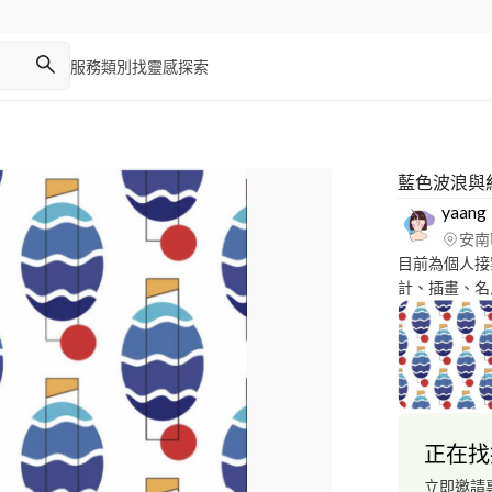
服務類別
找靈感
探索
藍色波浪與
yaang
安南
目前為個人接
計、插畫、名片
繫♡
正在找
立即邀請