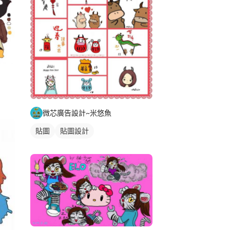
微芯廣告設計~米悠魚
貼圖
貼圖設計