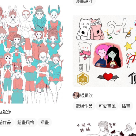
漫畫設計
楊景欣
電繪作品
可愛畫風
插畫
瓦妮莎
繪作品
繪畫風格
插畫
物插畫