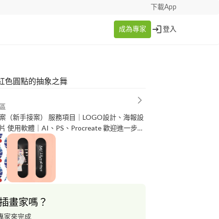
下載App
成為專家
登入
紅色圓點的抽象之舞
區
案（新手接案） 服務項目｜LOGO設計、海報設
 使用軟體｜AI、PS、Procreate 歡迎進一步聯
插畫家嗎？
專家來完成