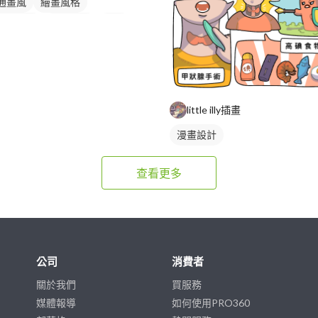
通畫風
繪畫風格
通風人物
電繪作品
插畫
little illy插畫
漫畫設計
查看更多
公司
消費者
關於我們
買服務
媒體報導
如何使用PRO360