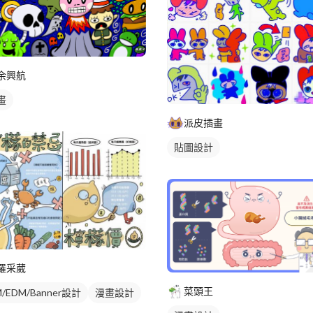
余興航
畫
派皮插畫
貼圖設計
羅采葳
菜頭王
/EDM/Banner設計
漫畫設計