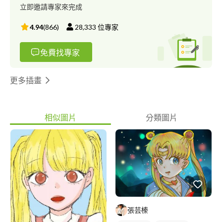
立即邀請專家來完成
4.94
(
866
)
28,333
位專家
免費找專家
更多插畫
相似圖片
分類圖片
張芸榛