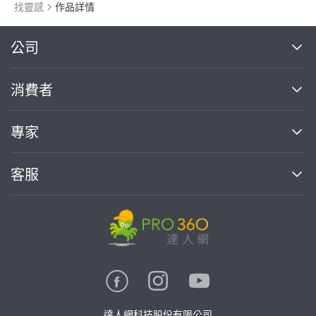
找靈感
作品詳情
繼續完成
公司
關於我們
消費者
找專家(0)
買服務(0)
媒體報導
買服務
專家
部落格
如何使用PRO360
加入我們
案件中心
客服
熱門服務
投資人關係
成為專家
所有服務
客服中心
合作提案
如何接案
價格行情
使用條款
聯絡我們
專家指南
專家目錄
信任與保障
推廣服務
在地專家推薦
隱私權政策
卓越專家
達人網科技股份有限公司