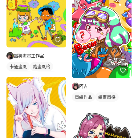
日式畫風
人物插畫
鐵獅畫畫工作室
卡通畫風
繪畫風格
卡通風人物
電繪作品
插畫
阿吉
電繪作品
繪畫風格
人物插畫