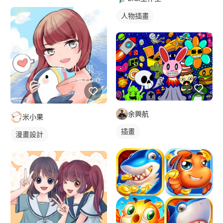
人物插畫
余興航
米小果
插畫
漫畫設計