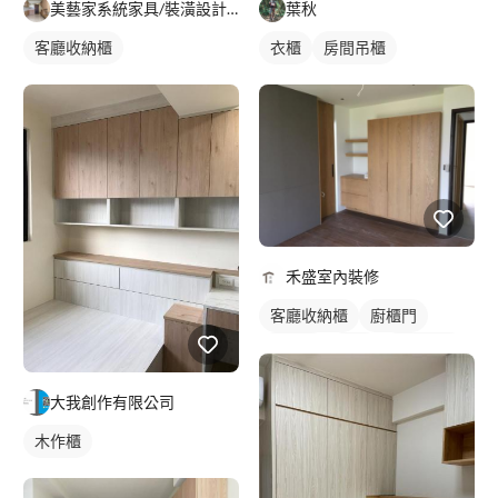
美藝家系統家具/裝潢設計/統包服務
葉秋
客廳收納櫃
衣櫃
房間吊櫃
禾盛室內裝修
客廳收納櫃
廚櫃門
木作櫃
衣櫃
櫥櫃木門
大我創作有限公司
木作櫃