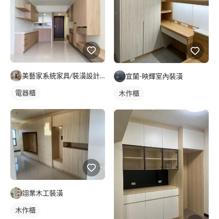
美藝家系統家具/裝潢設計/統包服務
宜蘭-映輝室內裝潢
電器櫃
木作櫃
翊業木工裝潢
木作櫃