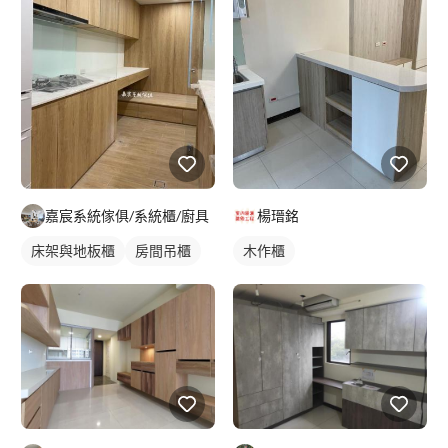
嘉宸系統傢俱/系統櫃/廚具
楊瑨銘
床架與地板櫃
房間吊櫃
木作櫃