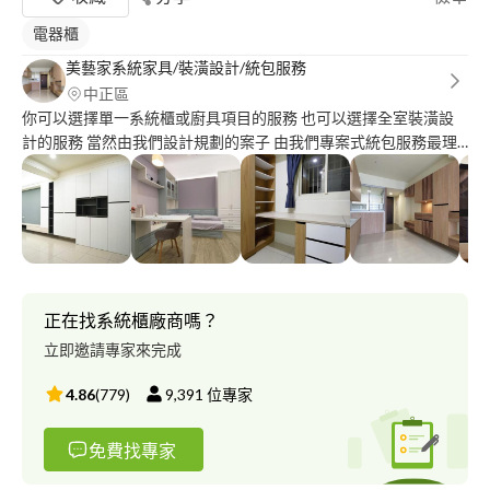
電器櫃
美藝家系統家具/裝潢設計/統包服務
中正區
你可以選擇單一系統櫃或廚具項目的服務 也可以選擇全室裝潢設
計的服務 當然由我們設計規劃的案子 由我們專案式統包服務最理
想 公司成立10幾年來 一直秉持誠正信實的理念 還有源源不絕的熱
忱與專業 不斷的幫客戶解決他們遇到的問題 滿足居家空間的機能
需求 建構屬於全家人的幸福空間
正在找系統櫃廠商嗎？
立即邀請專家來完成
4.86
(
779
)
9,391
位專家
免費找專家