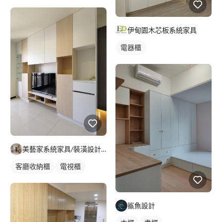
伊甸園木芯板系統家具
電器櫃
美藝家系統家具/裝潢設計/統包服務
客廳收納櫃
電視櫃
鯊魚設計