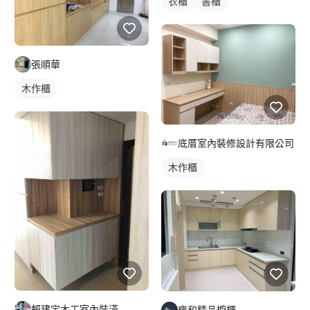
衣櫃
書櫃
張順華
木作櫃
底厝室內裝修設計有限公司
木作櫃
賴建宇木工室內裝潢
雍和精品櫥櫃