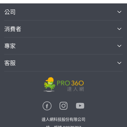
繼續完成
公司
關於我們
消費者
找專家(0)
買服務(0)
媒體報導
買服務
專家
部落格
如何使用PRO360
加入我們
案件中心
客服
熱門服務
投資人關係
成為專家
所有服務
客服中心
合作提案
如何接案
價格行情
使用條款
聯絡我們
專家指南
專家目錄
信任與保障
推廣服務
在地專家推薦
隱私權政策
卓越專家
達人網科技股份有限公司
關鍵字搜尋
公告