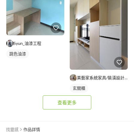
Syun_油漆工程
跳色油漆
美藝家系統家具/裝潢設計/統包服務
玄關櫃
查看更多
找靈感
作品詳情