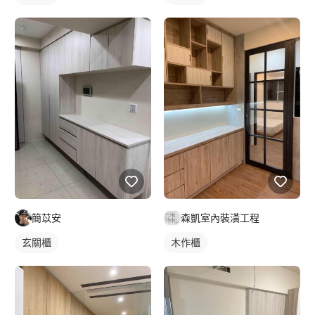
簡苡安
森凱室內裝潢工程
玄關櫃
木作櫃