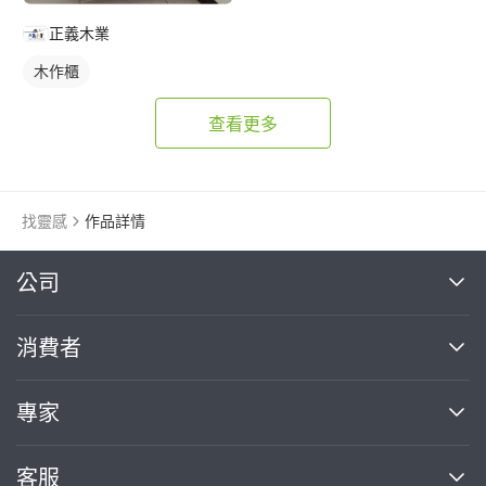
正義木業
木作櫃
查看更多
找靈感
作品詳情
繼續完成
公司
關於我們
消費者
找專家(0)
買服務(0)
媒體報導
買服務
專家
部落格
如何使用PRO360
加入我們
案件中心
客服