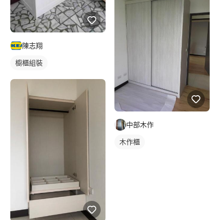
陳志翔
櫥櫃組裝
中部木作
木作櫃