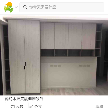
簡約木紋質感櫃體設計
收藏
分享
檢舉