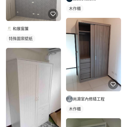
木作櫃
和展窗簾
特殊圖案壁紙
尚濎室內修繕工程
木作櫃