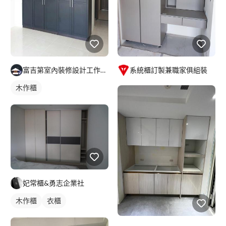
富吉第室內裝修設計工作團隊
系統櫃訂製兼職家俱組裝
木作櫃
妃常櫃&勇志企業社
木作櫃
衣櫃