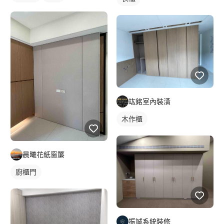
竑銘室內裝潢
木作櫃
晨曦花紙窗簾
廚櫃門
振誠系統裝修