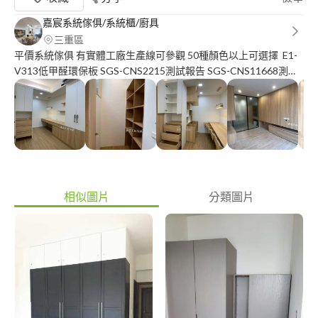
嘉宸系統傢俱/系統櫃/廚具
三重區
平價系統傢俱 有實體工廠生產線可參觀 50種顏色以上可選擇 E1-
V313低甲醛環保板 SGS-CNS2215測試報告 SGS-CNS11668測試
報告 用最安全的材料 打造你最溫暖的家 #衣櫃 #鞋櫃 #櫥櫃 #浴櫃
只要有櫃就讓您不貴 新竹以北 丈量詢問計價請洽 小蔡☎️ :零九壹
壹-九八五-三四零 小蔡line: a 2 6 3 7 2 2 6 2 FB?嘉宸系統傢俱 線上
目錄提供參考 https://drive.google.com/drive/folders/1Ko-
oVsz7YaCjV1B4pOxEqfaXreMjmJBx?usp=sharing
相似圖片
分類圖片