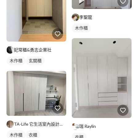
李聖龍
木作櫃
妃常櫃&勇志企業社
木作櫃
玄關櫃
TA-Life 它生活室內設計工程美學
瑞 Raylin
木作櫃
衣櫃
衣櫃