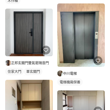
木作櫃
正邦玄關門雙氣密隔音門
住家大門
單玄關門
中川電梯
隔音門
大門
電梯機廂保養
電梯門扇維修