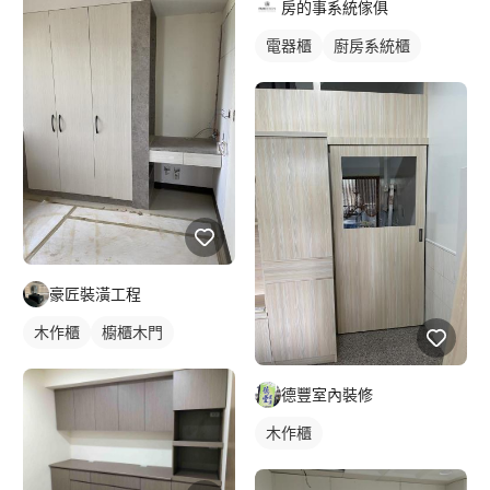
房的事系統傢俱
電器櫃
廚房系統櫃
豪匠裝潢工程
木作櫃
櫥櫃木門
德豐室內裝修
木作櫃