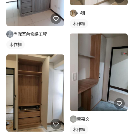
小凱
木作櫃
尚濎室內修繕工程
木作櫃
黃嘉文
木作櫃