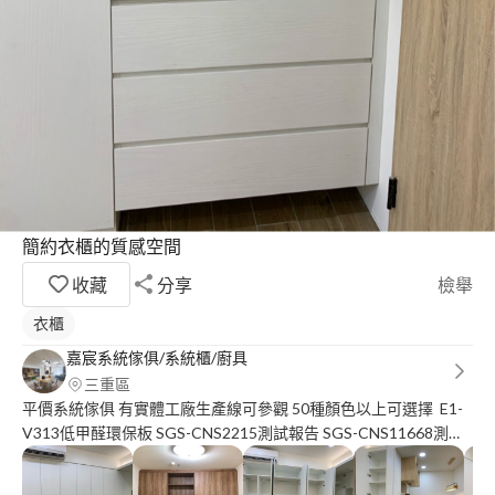
簡約衣櫃的質感空間
收藏
分享
檢舉
衣櫃
嘉宸系統傢俱/系統櫃/廚具
三重區
平價系統傢俱 有實體工廠生產線可參觀 50種顏色以上可選擇 E1-
V313低甲醛環保板 SGS-CNS2215測試報告 SGS-CNS11668測試
報告 用最安全的材料 打造你最溫暖的家 #衣櫃 #鞋櫃 #櫥櫃 #浴櫃
只要有櫃就讓您不貴 新竹以北 丈量詢問計價請洽 小蔡☎️ :零九壹