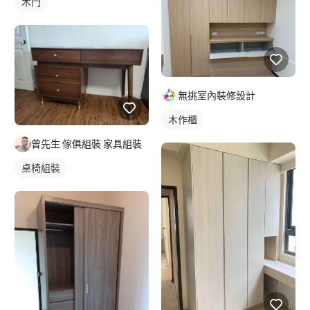
木門
無挑室內裝修設計
木作櫃
曾先生 傢俱組裝 家具組裝
桌椅組裝