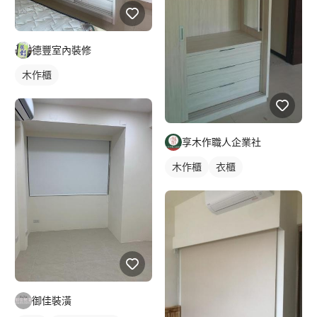
德豐室內裝修
木作櫃
享木作職人企業社
木作櫃
衣櫃
御佳裝潢