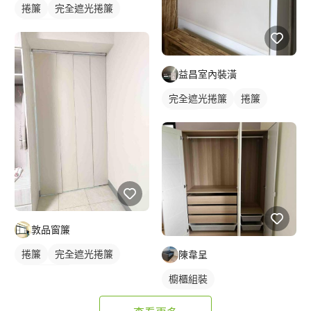
捲簾
完全遮光捲簾
落地窗捲簾
益昌室內裝潢
完全遮光捲簾
捲簾
羅馬簾
敦品窗簾
捲簾
完全遮光捲簾
陳韋呈
落地窗捲簾
櫥櫃組裝