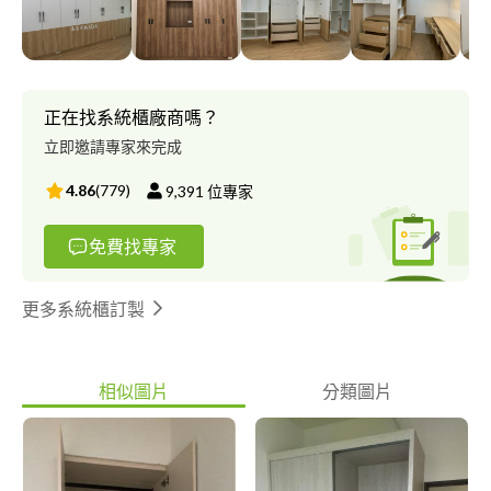
壹-九八五-三四零 小蔡line: a 2 6 3 7 2 2 6 2 FB?嘉宸系統傢俱 線上
目錄提供參考 https://drive.google.com/drive/folders/1Ko-
oVsz7YaCjV1B4pOxEqfaXreMjmJBx?usp=sharing
正在找系統櫃廠商嗎？
立即邀請專家來完成
4.86
(
779
)
9,391
位專家
免費找專家
更多系統櫃訂製
相似圖片
分類圖片