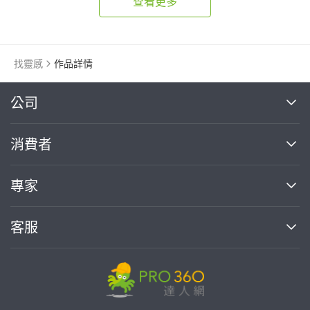
查看更多
找靈感
作品詳情
繼續完成
公司
關於我們
消費者
找專家(0)
買服務(0)
媒體報導
買服務
專家
部落格
如何使用PRO360
加入我們
案件中心
客服
熱門服務
投資人關係
成為專家
所有服務
客服中心
合作提案
如何接案
價格行情
使用條款
聯絡我們
專家指南