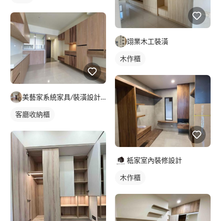
翊業木工裝潢
木作櫃
美藝家系統家具/裝潢設計/統包服務
客廳收納櫃
柢家室內裝修設計
木作櫃