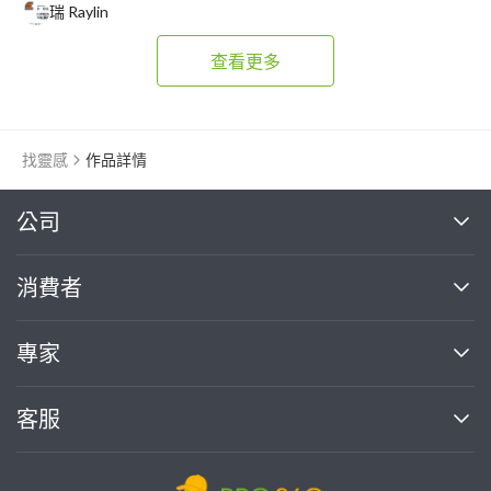
瑞 Raylin
查看更多
找靈感
作品詳情
繼續完成
公司
關於我們
消費者
找專家(0)
買服務(0)
媒體報導
買服務
專家
部落格
如何使用PRO360
加入我們
案件中心
客服
熱門服務
投資人關係
成為專家
所有服務
客服中心