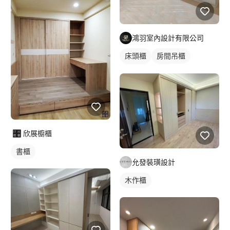
鴻羽室內設計有限公司
床頭櫃
房間吊櫃
木作櫃
衣櫃
欣展櫥櫃
書櫃
允發裝璜設計
木作櫃