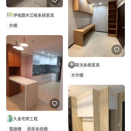
伊甸園木芯板系統家具
衣櫃
鉅洸系統家具
木作櫃
久金宅修工程
電器櫃
廚房系統櫃