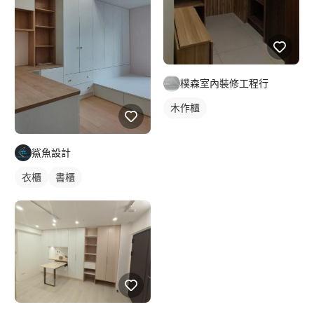
樸森室內裝修工程行
木作櫃
鯊魚設計
衣櫃
書櫃