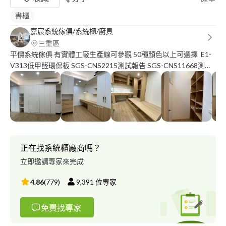
書櫃
嘉宸系統傢俱/系統櫃/廚具
三重區
平價系統傢俱 有實體工廠生產線可參觀 50種顏色以上可選擇 E1-
V313低甲醛環保板 SGS-CNS2215測試報告 SGS-CNS11668測試
報告 用最安全的材料 打造你最溫暖的家 #衣櫃 #鞋櫃 #櫥櫃 #浴櫃
只要有櫃就讓您不貴 新竹以北 丈量詢問計價請洽 小蔡☎️ :零九壹
壹-九八五-三四零 小蔡line: a 2 6 3 7 2 2 6 2 FB?嘉宸系統傢俱 線上
目錄提供參考 https://drive.google.com/drive/folders/1Ko-
oVsz7YaCjV1B4pOxEqfaXreMjmJBx?usp=sharing
正在找系統櫃廠商嗎？
立即邀請專家來完成
4.86
(
779
)
9,391
位專家
免費找專家