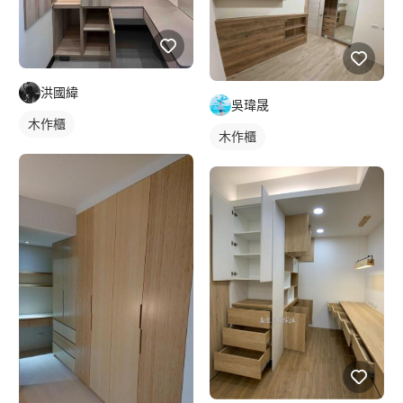
洪國緯
吳瑋晟
木作櫃
木作櫃