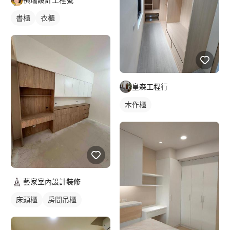
書櫃
衣櫃
皇森工程行
木作櫃
藝家室內設計裝修
床頭櫃
房間吊櫃