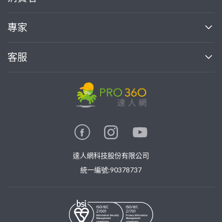
媒體報導
買服務
專家
部落格
如何使用PRO360
加入我們
案件中心
客服
熱門服務
投資人關係
成為專家
所有服務
客服中心
合作提案
如何接案
價格行情
使用條款
聯絡我們
專家指南
專家目錄
信任與保障
推廣服務
在地專家推薦
隱私權政策
卓越專家
達人網科技股份有限公司
關鍵字搜尋
公告
特約專家
統一編號:90378737
專業知識
勞健保專區
問專家
新手攻略