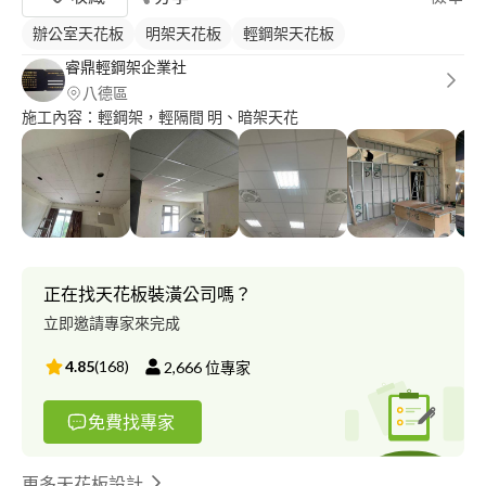
辦公室天花板
明架天花板
輕鋼架天花板
睿鼎輕鋼架企業社
八德區
施工內容：輕鋼架，輕隔間 明、暗架天花
正在找天花板裝潢公司嗎？
立即邀請專家來完成
4.85
(
168
)
2,666
位專家
免費找專家
更多天花板設計