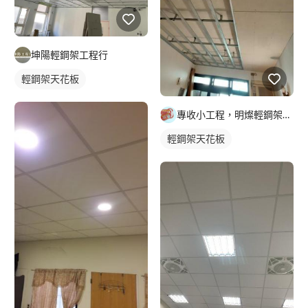
坤陽輕鋼架工程行
輕鋼架天花板
專收小工程，明燦輕鋼架， 隔間，天花板，維修，開孔，專作小坪
輕鋼架天花板