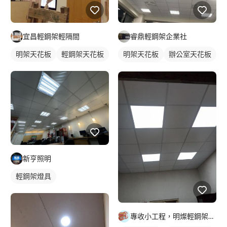
宜昌輕鋼架輕隔間
睿鼎輕鋼架企業社
明架天花板
輕鋼架天花板
明架天花板
辦公室天花板
輕鋼架天花板
新亨照明
輕鋼架燈具
專收小工程，明燦輕鋼架， 隔間，天花板，維修，開孔，專作小坪