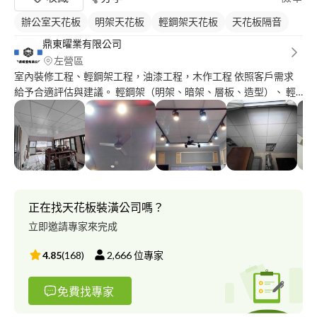
辦公室天花板
明架天花板
輕鋼架天花板
天花板隔音
鼎東曜業有限公司
左營區
室內裝修工程、輕鋼架工程，油漆工程，木作工程 依照客戶需求
給予合適評估與建議。 輕鋼架（明架、暗架、層板、造型）、 輕
隔間（乾式、溼式、管道隔間）、 水電工程、鐵皮屋、油漆工
程、塑膠地板、踢腳板、房屋修繕大小工程統包、建築廢棄物處
理。 油漆工程： 居家綠建材油漆、 新木作裝潢噴漆、 外牆防水隔
熱漆、 輕隔間批土刷漆、 鐵皮防鏽彩鋼漆、 舊屋翻新彩妝漆
正在找天花板裝潢公司嗎？
立即邀請專家來完成
4.85
(
168
)
2,666
位專家
免費找專家