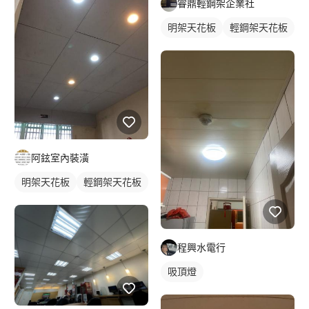
睿鼎輕鋼架企業社
明架天花板
輕鋼架天花板
阿鉉室內裝潢
明架天花板
輕鋼架天花板
程興水電行
吸頂燈