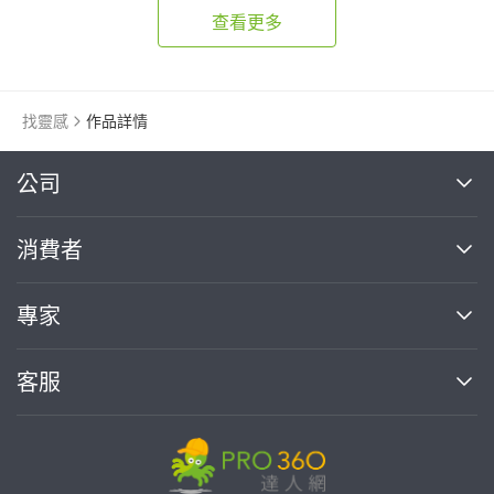
查看更多
找靈感
作品詳情
繼續完成
公司
關於我們
消費者
找專家(0)
買服務(0)
媒體報導
買服務
專家
部落格
如何使用PRO360
加入我們
案件中心
客服
熱門服務
投資人關係
成為專家
所有服務
客服中心
合作提案
如何接案
價格行情
使用條款