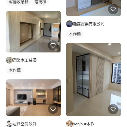
客廳收納櫃
電視櫃
瀚霆實業有限公司
木作櫃
翊業木工裝潢
木作櫃
冠任空間設計
bonjour木作