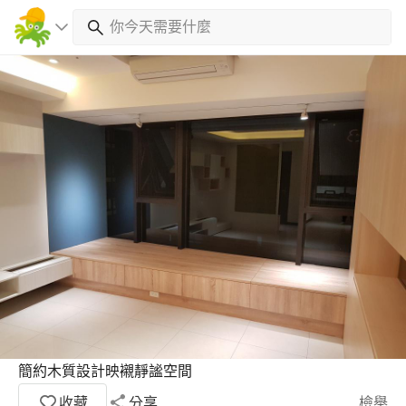
簡約木質設計映襯靜謐空間
收藏
分享
檢舉