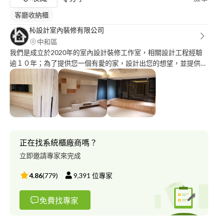
客廳收納櫃
杺設計室內裝修有限公司
中和區
我們是成立於2020年的室內設計裝修工作室，相關設計工程經驗
逾１０年；為了提供您一個有愛的家，設計出您的想望，並提供高
品質的監造施工，無論新屋設計、老屋改裝、商業空間設計＆工
程，本公司提供免費丈量服務，歡迎致電洽詢！！
正在找系統櫃廠商嗎？
立即邀請專家來完成
4.86
(
779
)
9,391
位專家
免費找專家