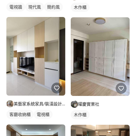
電視牆
現代風
簡約風
木作櫃
美藝家系統家具/裝潢設計/統包服務
曜慶實業社
客廳收納櫃
電視櫃
木作櫃