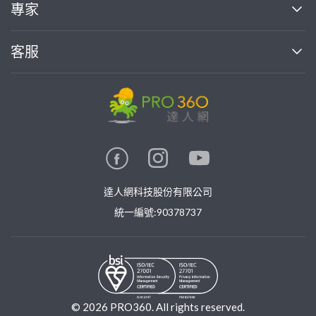
買服務
專家
部落格
如何使用PRO360
加入我們
案件中心
客服
熱門服務
投資人關係
成為專家
所有服務
客服中心
合作提案
如何接案
價格行情
使用條款
聯絡我們
專家指南
專家目錄
信任與保障
推廣服務
在地專家推薦
隱私權政策
卓越專家
達人網科技股份有限公司
關鍵字搜尋
公告
特約專家
統一編號:90378737
專業知識
勞健保專區
問專家
新手攻略
©
2026
PRO360. All rights reserved.