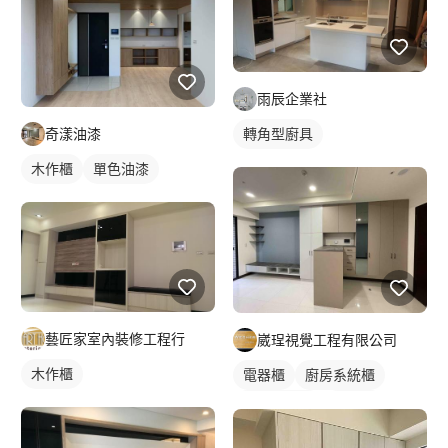
雨辰企業社
轉角型廚具
奇漾油漆
木作櫃
單色油漆
藝匠家室內裝修工程行
崴珵視覺工程有限公司
木作櫃
電器櫃
廚房系統櫃
客廳收納櫃
電視櫃