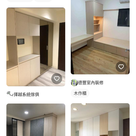
德豐室內裝修
木作櫃
擇越系統傢俱