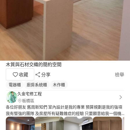
木質與石材交織的簡約空間
收藏
分享
檢舉
電器櫃
廚房系統櫃
木作櫃
久金宅修工程
板橋區
各位好朋友 舊雨新知們 室內設計是我的專業 預算規劃是我的強項
我有堅強的團隊 及房屋所有疑難雜症的經驗 只要願意給我一個機
會 我回饋的是真誠用心的作品 我的服務 長長久久 品質燙金