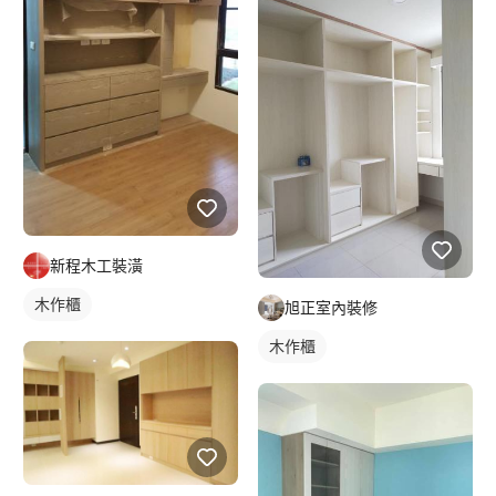
新程木工裝潢
木作櫃
旭正室內裝修
木作櫃