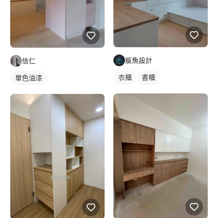
鯊魚設計
信仁
衣櫃
書櫃
單色油漆