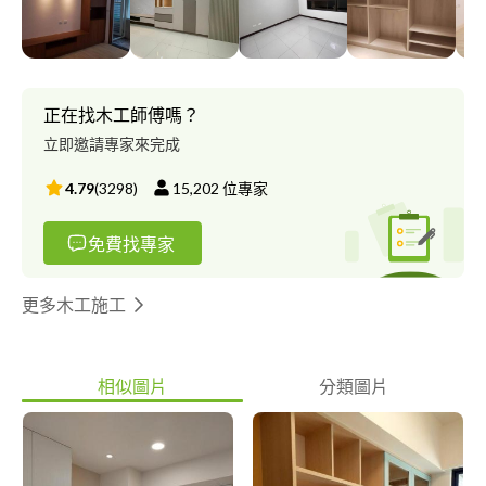
正在找木工師傅嗎？
立即邀請專家來完成
4.79
(
3298
)
15,202
位專家
免費找專家
更多木工施工
相似圖片
分類圖片