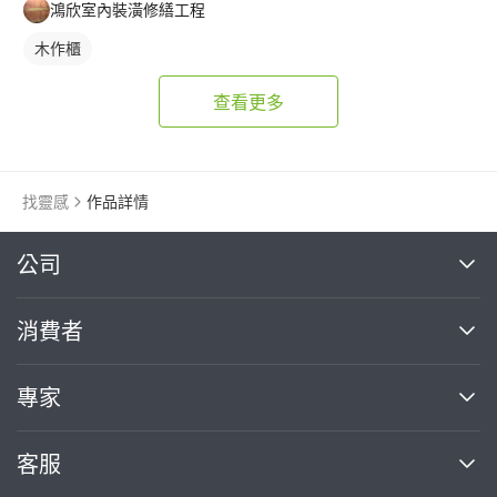
鴻欣室內裝潢修繕工程
木作櫃
查看更多
找靈感
作品詳情
繼續完成
公司
關於我們
消費者
找專家(0)
買服務(0)
媒體報導
買服務
專家
部落格
如何使用PRO360
加入我們
案件中心
客服
熱門服務
投資人關係
成為專家