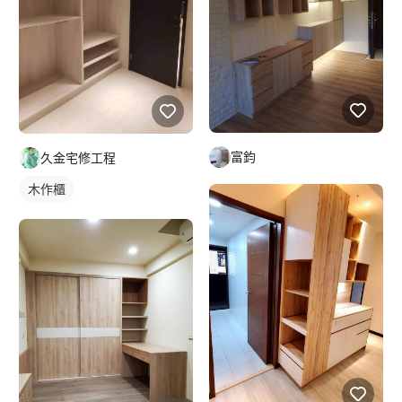
富鈞
久金宅修工程
木作櫃