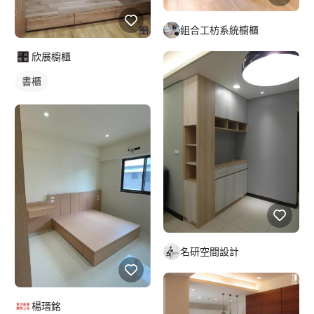
組合工枋系統櫥櫃
欣展櫥櫃
書櫃
名研空間設計
楊瑨銘