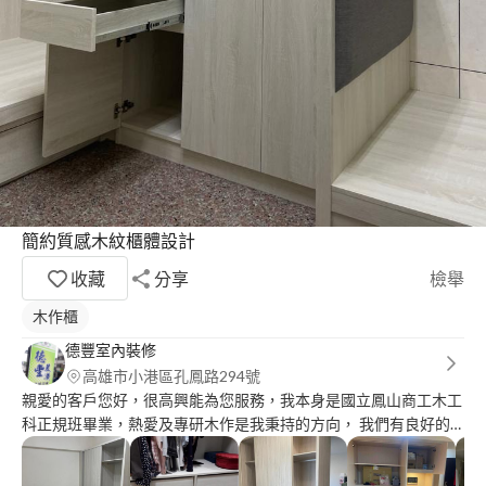
簡約質感木紋櫃體設計
收藏
分享
檢舉
木作櫃
德豐室內裝修
高雄市小港區孔鳳路294號
親愛的客戶您好，很高興能為您服務，我本身是國立鳳山商工木工
科正規班畢業，熱愛及專研木作是我秉持的方向， 我們有良好的
工班，能為您效力，按步就班的施做，絕不偷工減料。 希望有機
會能到您那邊了解您的需求，免費估價仗量，給您實惠的價格。