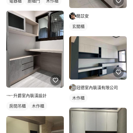
電器櫃
廚櫃門
木作櫃
簡苡安
玄關櫃
冠德室內裝潢有限公司
升爵室內裝潢設計
木作櫃
房間吊櫃
木作櫃
櫥櫃木門