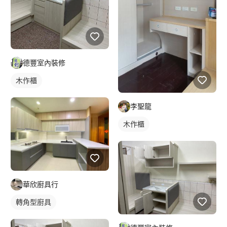
德豐室內裝修
木作櫃
李聖龍
木作櫃
華欣廚具行
轉角型廚具