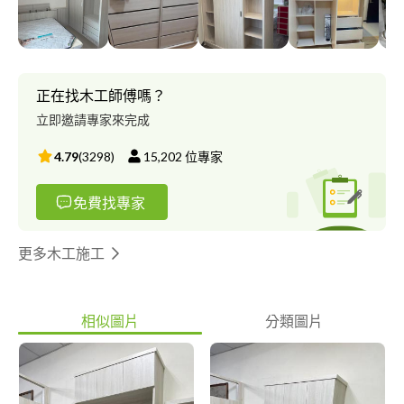
正在找木工師傅嗎？
立即邀請專家來完成
4.79
(
3298
)
15,202
位專家
免費找專家
更多木工施工
相似圖片
分類圖片