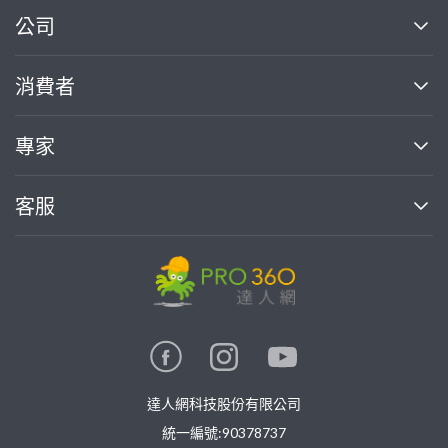
繼續完成
公司
關於我們
消費者
找專家(0)
買服務(0)
媒體報導
買服務
專家
部落格
如何使用PRO360
加入我們
案件中心
客服
熱門服務
投資人關係
成為專家
所有服務
客服中心
合作提案
如何接案
價格行情
使用條款
聯絡我們
專家指南
專家目錄
信任與保障
推廣服務
在地專家推薦
隱私權政策
卓越專家
達人網科技股份有限公司
關鍵字搜尋
公告
特約專家
統一編號:90378737