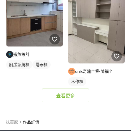
鯊魚設計
廚房系統櫃
電器櫃
unix奇建企業-陳福全
木作櫃
查看更多
找靈感
作品詳情