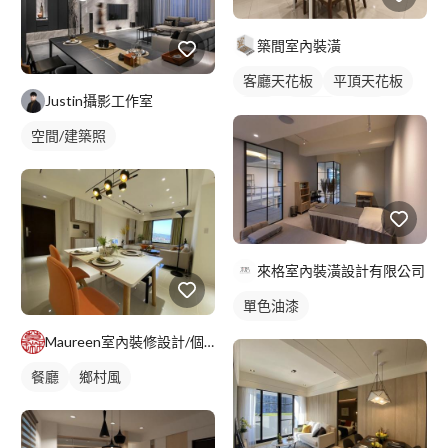
築間室內裝潢
客廳天花板
平頂天花板
Justin攝影工作室
餐廳
鄉村風
吊燈
空間/建築照
全室照明設計
客廳燈光設計
來格室內裝潢設計有限公司
單色油漆
Maureen室內裝修設計/個人接案
餐廳
鄉村風