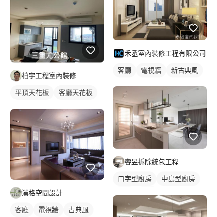
禾丞室內裝修工程有限公司
客廳
電視牆
新古典風
柏宇工程室內裝修
平頂天花板
客廳天花板
間接天花板
睿昱拆除統包工程
ㄇ字型廚房
中島型廚房
漢格空間設計
餐廳
廚房
客廳
電視牆
古典風