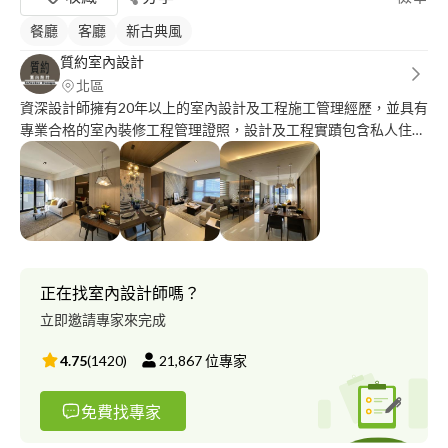
餐廳
客廳
新古典風
質約室內設計
北區
資深設計師擁有20年以上的室內設計及工程施工管理經歷，並具有
專業合格的室內裝修工程管理證照，設計及工程實蹟包含私人住
宅、實品屋、樣品屋、公設、分租套房、辦公室及商業空間...等。
可針對不同個案的使用需求及預算，擬訂最完善且適切的空間規
劃，不論新成屋或舊屋翻新，全室設計施工或局部裝修，皆秉持最
大的熱誠，提供最專業的設計服務。
正在找室內設計師嗎？
立即邀請專家來完成
4.75
(
1420
)
21,867
位專家
免費找專家