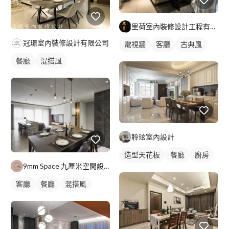
里荷室內裝修設計工程有限公司
冠璟室內裝修設計有限公司
電視牆
客廳
古典風
餐廳
混搭風
聆玹室內設計
造型天花板
餐廳
廚房
9mm Space 九厘米空間設計
新古典風
吊燈
客廳
餐廳
混搭風
全室照明設計
客廳燈光設計