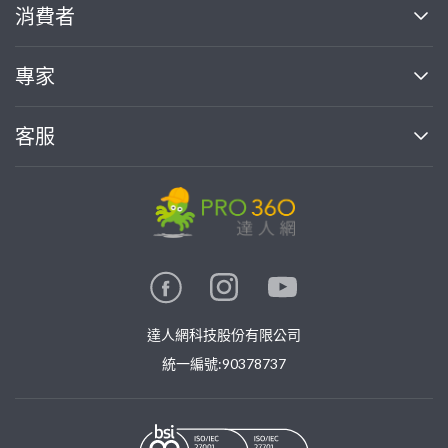
關於我們
消費者
找專家(0)
買服務(0)
媒體報導
買服務
專家
部落格
如何使用PRO360
加入我們
案件中心
客服
熱門服務
投資人關係
成為專家
所有服務
客服中心
合作提案
如何接案
價格行情
使用條款
聯絡我們
專家指南
專家目錄
信任與保障
推廣服務
在地專家推薦
隱私權政策
卓越專家
達人網科技股份有限公司
關鍵字搜尋
公告
特約專家
統一編號:90378737
專業知識
勞健保專區
問專家
新手攻略