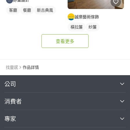
客廳
餐廳
新古典風
誠樂藝術傢飾
橫拉簾
紗簾
落地窗窗簾
查看更多
找靈感
作品詳情
繼續完成
公司
關於我們
消費者
找專家(0)
買服務(0)
媒體報導
買服務
專家
部落格
如何使用PRO360