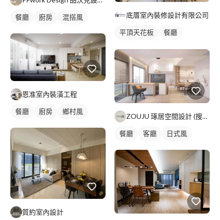
底厝室內裝修設計有限公司
餐廳
廚房
混搭風
平頂天花板
餐廳
日式風
吊燈
全室照明設計
客廳燈光設計
恩准室內裝潢工程
餐廳
廚房
鄉村風
ZOUJU 琢居空間設計 (搜尋FB
餐廳
客廳
日式風
質約室內設計