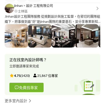
jinhan。設計 工程有限公司
士林區
Jinhan設計工程團隊服務 從規劃設計與施工監督，在密切的團隊組
織下，把事做到最“好”是jinhan團隊的重要基石，並分享專業新知
讓客戶了解多樣的設計範疇。 接案條件 接案區域： 北區/宜蘭花
東/其他 接案類型： 小坪數/標準格局/別墅/大坪數/樓中樓/實品／
樣品屋/商業空間/挑高樓層/老屋改造 接案風格： 現代風/鄉村風/
休閒多元/美式風/奢華風/新古典/日式禪風/混搭風/其他 接案工程
預算：130萬以上 接案坪數： 10以上 收費方式： 收設計費3000～
4500元/坪 設計費50%折抵工程 工程約付費方式： 簽約付35％、
依工程進度分兩次，各付30％、完工驗收收5％
正在找室內設計師嗎？
立即邀請專家來完成
4.75
(
1420
)
21,867
位專家
免費找專家
更多室內設計