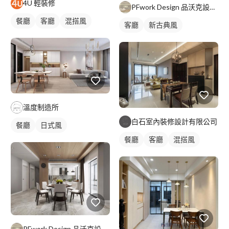
4U 輕裝修
PFwork Design 品沃克設計 l 工程 安信建築經理屢約保證
餐廳
客廳
混搭風
客廳
新古典風
溫度制造所
白石室內裝修設計有限公司
餐廳
日式風
餐廳
客廳
混搭風
PFwork Design 品沃克設計 l 工程 安信建築經理屢約保證