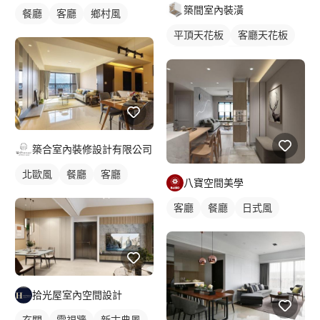
築間室內裝潢
餐廳
客廳
鄉村風
平頂天花板
客廳天花板
單色油漆
實木地板
吊燈
全室照明設計
客廳燈光設計
築合室內裝修設計有限公司
北歐風
餐廳
客廳
八寶空間美學
客廳
餐廳
日式風
拾光屋室內空間設計
玄關
電視牆
新古典風