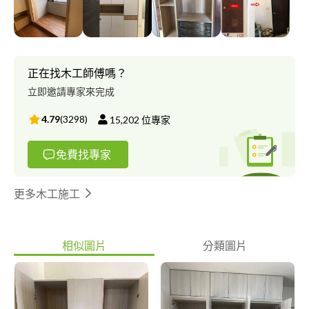
正在找木工師傅嗎？
立即邀請專家來完成
4.79
(
3298
)
15,202
位專家
免費找專家
更多木工施工
相似圖片
分類圖片