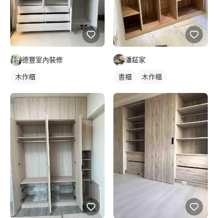
德豐室內裝修
潘鉦家
木作櫃
書櫃
木作櫃