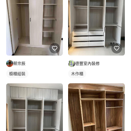
蔡宗辰
德豐室內裝修
櫥櫃組裝
木作櫃