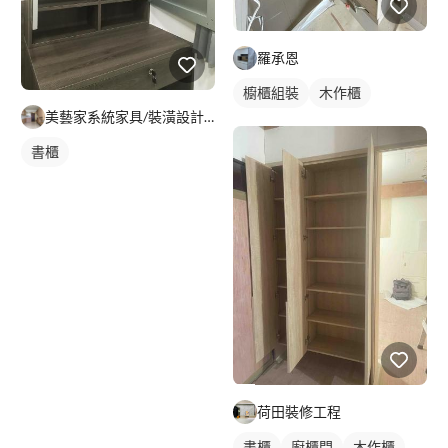
羅承恩
櫥櫃組裝
木作櫃
美藝家系統家具/裝潢設計/統包服務
書櫃
荷田裝修工程
書櫃
廚櫃門
木作櫃