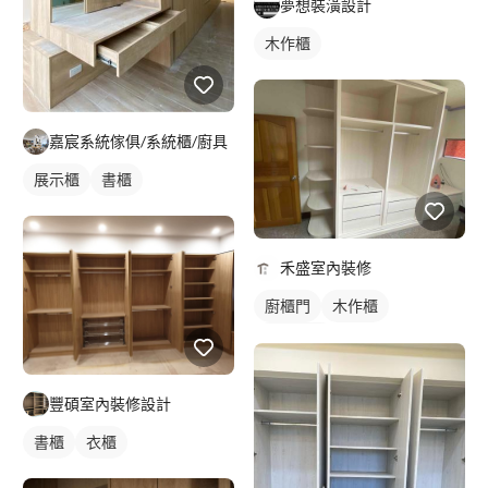
夢想裝潢設計
木作櫃
嘉宸系統傢俱/系統櫃/廚具
展示櫃
書櫃
禾盛室內裝修
廚櫃門
木作櫃
櫥櫃木門
豐碩室內裝修設計
書櫃
衣櫃