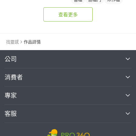
衣櫃
查看更多
找靈感
作品詳情
繼續完成
公司
關於我們
消費者
找專家(0)
買服務(0)
媒體報導
買服務
專家
部落格
如何使用PRO360
加入我們
案件中心
客服
熱門服務
投資人關係
成為專家
所有服務
客服中心
合作提案
如何接案