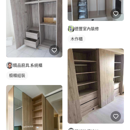
德豐室內裝修
木作櫃
精品廚具.系統櫃
櫥櫃組裝