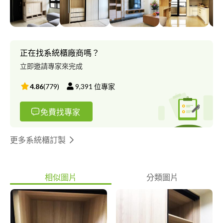
業主委託給我的不只是房子，而是滿滿的寄託與信任，我將帶領業
主敞開住家的大門，細細品味量身訂製的居家環境。
正在找系統櫃廠商嗎？
立即邀請專家來完成
4.86
(
779
)
9,391
位專家
免費找專家
更多系統櫃訂製
相似圖片
分類圖片