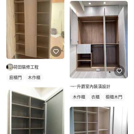
荷田裝修工程
廚櫃門
木作櫃
升爵室內裝潢設計
木作櫃
衣櫃
櫥櫃木門