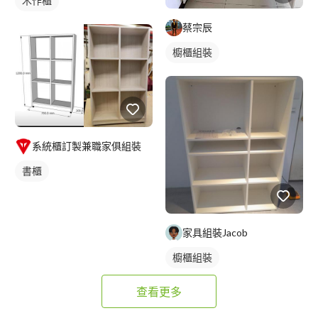
木作櫃
蔡宗辰
櫥櫃組裝
系統櫃訂製兼職家俱組裝
書櫃
家具組裝Jacob
櫥櫃組裝
查看更多