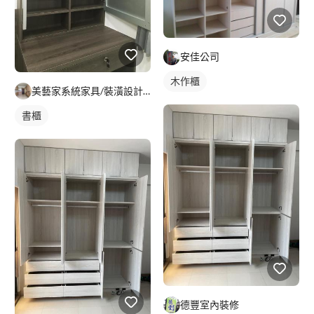
安佳公司
木作櫃
美藝家系統家具/裝潢設計/統包服務
書櫃
德豐室內裝修