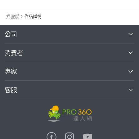
找靈感
作品詳情
繼續完成
公司
關於我們
消費者
找專家(0)
買服務(0)
媒體報導
買服務
專家
部落格
如何使用PRO360
加入我們
案件中心
客服
熱門服務
投資人關係
成為專家
所有服務
客服中心
合作提案
如何接案
價格行情
使用條款
聯絡我們
專家指南
專家目錄
信任與保障
推廣服務