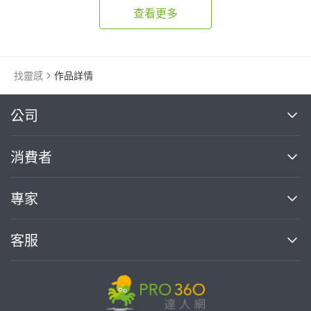
查看更多
找靈感
作品詳情
繼續完成
公司
關於我們
消費者
找專家(0)
買服務(0)
媒體報導
買服務
專家
部落格
如何使用PRO360
加入我們
案件中心
客服
熱門服務
投資人關係
成為專家
所有服務
客服中心
合作提案
如何接案
價格行情
使用條款