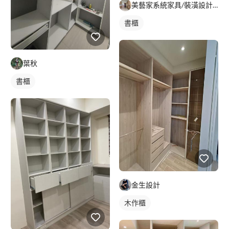
美藝家系統家具/裝潢設計/統包服務
書櫃
葉秋
書櫃
金生設計
木作櫃