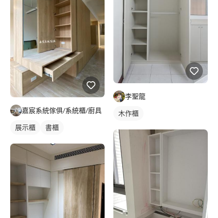
李聖龍
嘉宸系統傢俱/系統櫃/廚具
木作櫃
展示櫃
書櫃