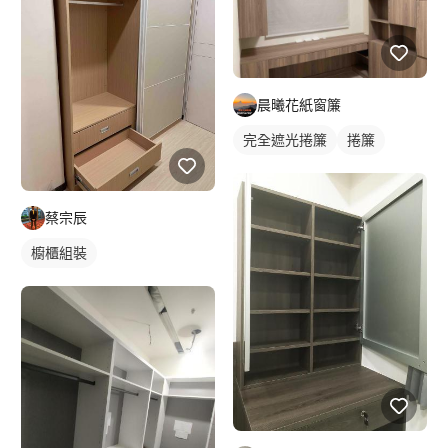
晨曦花紙窗簾
完全遮光捲簾
捲簾
蔡宗辰
櫥櫃組裝