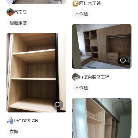
阿仁木工師
蔡宗辰
木作櫃
櫥櫃組裝
ks室內裝修工程
木作櫃
LYC DESIGN
衣櫃