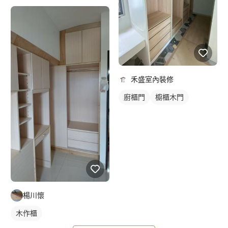
禾盛室內裝修
廚櫃門
櫥櫃木門
楊川懷
木作櫃