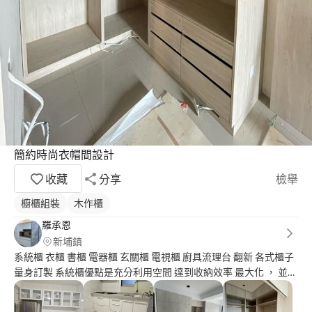
簡約時尚衣帽間設計
收藏
分享
檢舉
櫥櫃組裝
木作櫃
羅承恩
新埔鎮
系統櫃 衣櫃 書櫃 電器櫃 玄關櫃 電視櫃 廚具流理台 翻新 各式櫃子
量身訂製 系統櫃優點是充分利用空間 達到收納效率 最大化 ， 並創
造個性化 和 美觀室內環境