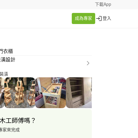
下載App
成為專家
登入
門衣櫃
裝潢設計
家裝潢
木工師傅嗎？
專家來完成