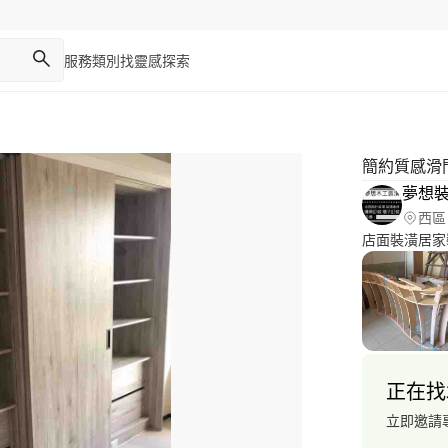
服務類別
找靈感
探索
簡約質感滑
夢想
西區
店面裝潢 居
正在找
立即邀請