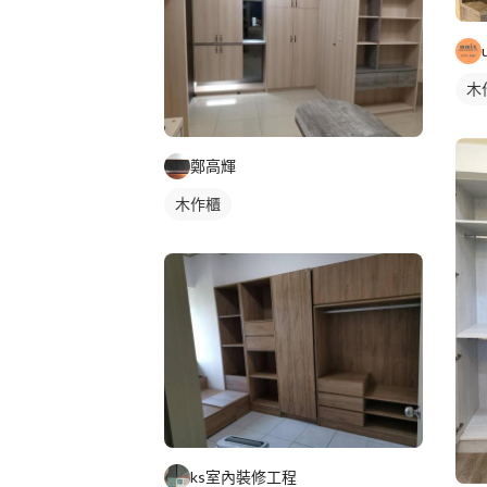
木
鄭高輝
木作櫃
ks室內裝修工程