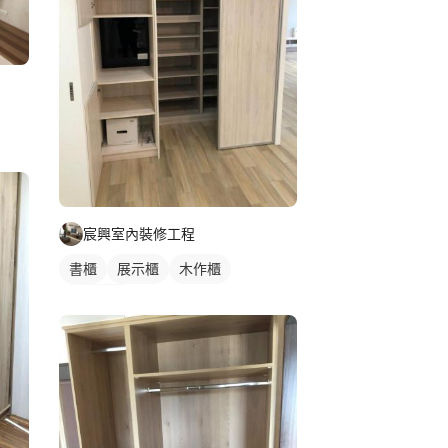
宸興室內裝修工程
書櫃
展示櫃
木作櫃
其他鐵件