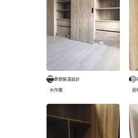
夢想裝潢設計
木作櫃
廚