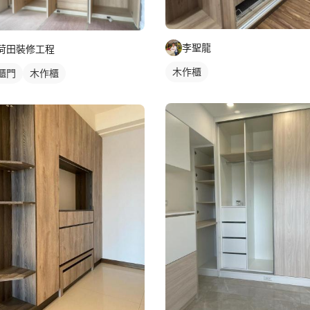
李聖龍
荷田裝修工程
木作櫃
櫃門
木作櫃