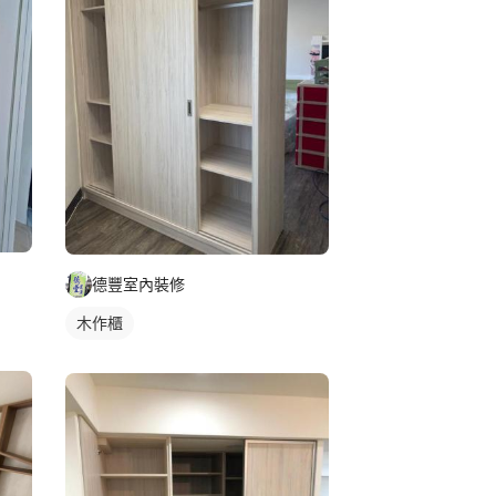
德豐室內裝修
木作櫃