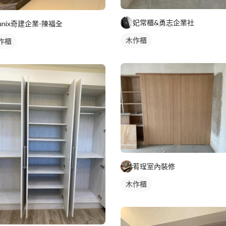
妃常櫃&勇志企業社
unix奇建企業-陳福全
木作櫃
作櫃
䒴珵室內裝修
木作櫃