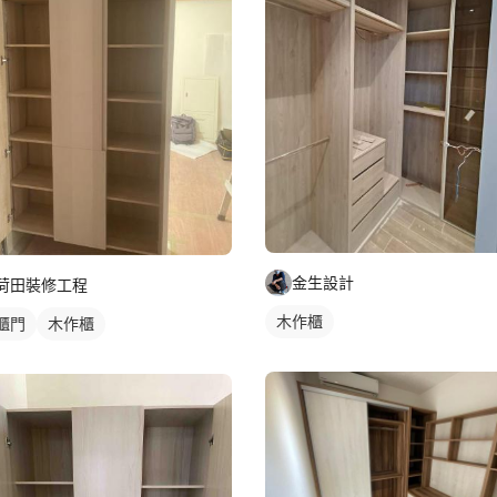
金生設計
荷田裝修工程
木作櫃
櫃門
木作櫃