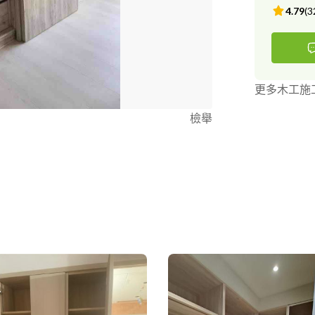
4.79
(
3
更多木工施
檢舉