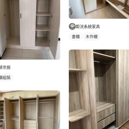
鉅洸系統家具
書櫃
木作櫃
蔡宗辰
櫃組裝