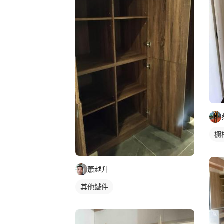
櫥
蕭越升
其他鐵件