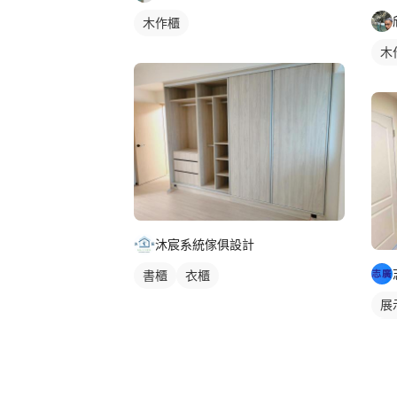
木作櫃
木
沐宸系統傢俱設計
書櫃
衣櫃
展
客