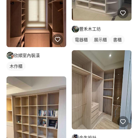
豐禾木工坊
電器櫃
展示櫃
書櫃
木作櫃
欣順室內裝潢
木作櫃
金生設計