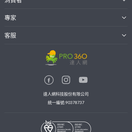
找專家(0)
買服務(0)
媒體報導
買服務
專家
部落格
如何使用PRO360
加入我們
案件中心
客服
熱門服務
投資人關係
成為專家
所有服務
客服中心
合作提案
如何接案
價格行情
使用條款
聯絡我們
專家指南
專家目錄
信任與保障
推廣服務
在地專家推薦
隱私權政策
卓越專家
達人網科技股份有限公司
關鍵字搜尋
公告
特約專家
統一編號:90378737
專業知識
勞健保專區
問專家
新手攻略