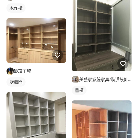
木作櫃
玻璃工程
美藝家系統家具/裝潢設計/統包服務
廚櫃門
書櫃