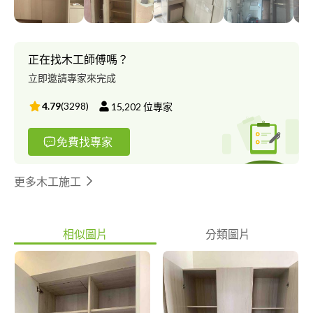
正在找木工師傅嗎？
立即邀請專家來完成
4.79
(
3298
)
15,202
位專家
免費找專家
更多木工施工
相似圖片
分類圖片