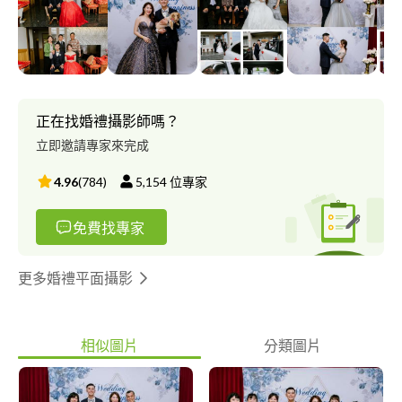
Instagram：https://goo.gl/6HoQKi Youtube：
https://goo.gl/D6uhUk Flickr：https://goo.gl/SJ6bjs 檔期詢問：
https://goo.gl/OCxQyF MOBILE：+***************** Wechat
ID：d********* ******** ID：@********* E-mail：
kc***@***il.com ─────────── D&L 婚禮事務‧婚禮婚紗攝影
全省服務 #婚禮攝影 #婚紗攝影 #婚禮紀錄 #兒童寫真 #全家福 #婚
正在找婚禮攝影師嗎？
禮錄影 #孕婦寫真 #親子寫真 #個人寫真 #新娘秘書 #活動紀錄 #風
立即邀請專家來完成
格婚紗 #自助婚紗 #寶寶寫真 #商業攝影 #東勢婚攝 #豐原婚攝 #新
社婚攝 #后里婚攝 #台中婚攝 #結婚攝影 #迎娶攝影 #訂婚攝影 #文
4.96
(
784
)
5,154
位專家
定攝影 #歸寧攝影 #彰化婚攝 #苗栗婚攝 #婚禮跟拍 #中式婚禮 #西
式禮儀 歡迎預約拍攝 給自己唯美幸福回憶
免費找專家
更多婚禮平面攝影
相似圖片
分類圖片