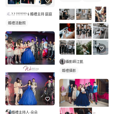
?.? ??????? § 婚禮主持 庭庭
婚禮活動照
攝影師江凱
婚禮攝影
婚禮主持人-朵朵