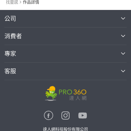
找靈感
作品詳情
繼續完成
公司
關於我們
消費者
找專家(0)
買服務(0)
媒體報導
買服務
專家
部落格
如何使用PRO360
加入我們
案件中心
客服
熱門服務
投資人關係
成為專家
所有服務
客服中心
合作提案
如何接案
價格行情
使用條款
聯絡我們
專家指南
專家目錄
信任與保障
推廣服務
在地專家推薦
隱私權政策
卓越專家
達人網科技股份有限公司