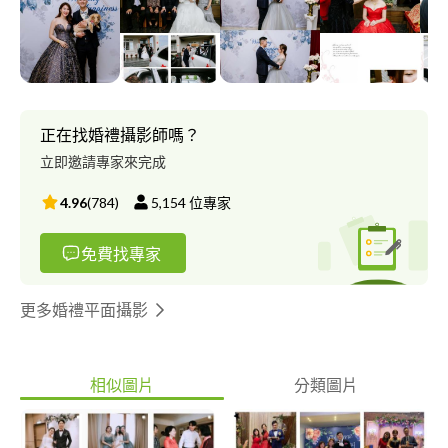
Instagram：https://goo.gl/6HoQKi Youtube：
https://goo.gl/D6uhUk Flickr：https://goo.gl/SJ6bjs 檔期詢問：
https://goo.gl/OCxQyF MOBILE：+***************** Wechat
ID：d********* ******** ID：@********* E-mail：
kc***@***il.com ─────────── D&L 婚禮事務‧婚禮婚紗攝影
全省服務 #婚禮攝影 #婚紗攝影 #婚禮紀錄 #兒童寫真 #全家福 #婚
正在找婚禮攝影師嗎？
禮錄影 #孕婦寫真 #親子寫真 #個人寫真 #新娘秘書 #活動紀錄 #風
立即邀請專家來完成
格婚紗 #自助婚紗 #寶寶寫真 #商業攝影 #東勢婚攝 #豐原婚攝 #新
社婚攝 #后里婚攝 #台中婚攝 #結婚攝影 #迎娶攝影 #訂婚攝影 #文
4.96
(
784
)
5,154
位專家
定攝影 #歸寧攝影 #彰化婚攝 #苗栗婚攝 #婚禮跟拍 #中式婚禮 #西
式禮儀 歡迎預約拍攝 給自己唯美幸福回憶
免費找專家
更多婚禮平面攝影
相似圖片
分類圖片