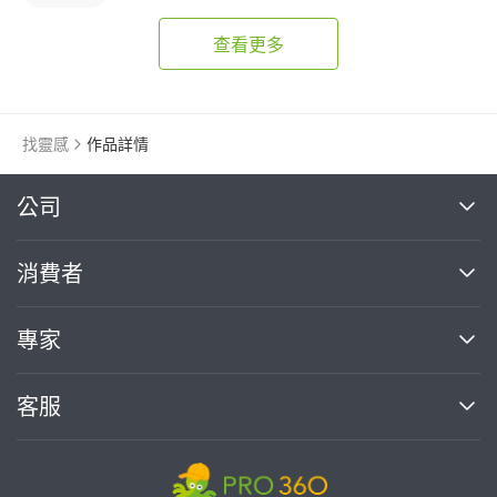
查看更多
找靈感
作品詳情
繼續完成
公司
關於我們
消費者
找專家(0)
買服務(0)
媒體報導
買服務
專家
部落格
如何使用PRO360
加入我們
案件中心
客服
熱門服務
投資人關係
成為專家
所有服務
客服中心
合作提案
如何接案