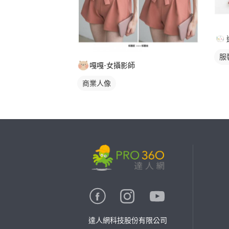
服
嘎嘎-女攝影師
角
商業人像
繼續完成
找專家(0)
買服務(0)
達人網科技股份有限公司