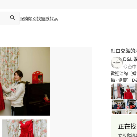
服務類別
找靈感
探索
紅白交織的
D&L
台中
歡迎洽詢〔婚禮攝
攝 - 婚慶〕 D
網頁：https:/
https://goo.
Youtube：http
https://goo
MOBILE：+***
******** ID：
正在找
───────
禮攝影 #婚紗
立即邀請