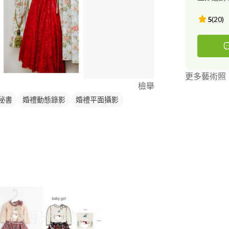
孕婦寫真 #親
紗 #自助婚紗
5
(
20
)
社婚攝 #后里
#文定攝影 #
婚禮 #西式
更多藝術照
檢舉
秘書
婚禮動態錄影
婚禮平面攝影