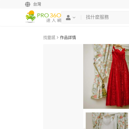
台灣
找靈感
作品詳情