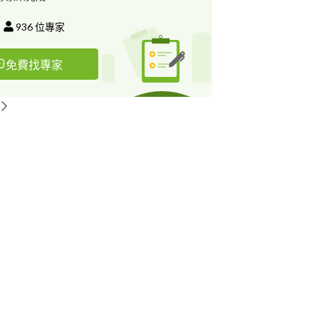
子寫真 #個人寫真 #新娘秘書 #活動紀錄 #風格婚
 #寶寶寫真 #商業攝影 #東勢婚攝 #豐原婚攝 #新
936
位專家
婚攝 #台中婚攝 #結婚攝影 #迎娶攝影 #訂婚攝影
歸寧攝影 #彰化婚攝 #苗栗婚攝 #婚禮跟拍 #中式
免費找專家
禮儀 歡迎預約拍攝 給自己唯美幸福回憶