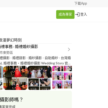
下載App
成為專家
登入
浪漫夢幻時刻
 婚禮事務 · 婚禮婚紗攝影
市東勢區
影 - 婚禮錄影 - 婚紗攝影 - 自助婚紗 - 台灣婚
&L 婚禮事務‧婚禮婚紗攝影 Wedding Story 官方
/goo.gl/UxUr5T 粉絲專頁：
gl/Fuxmau Instagram：https://goo.gl/6HoQKi
s://goo.gl/D6uhUk Flickr：
.gl/SJ6bjs 檔期詢問：https://goo.gl/OCxQyF
************** Wechat ID：d*********
@********* E-mail：kc***@***il.com
攝影師嗎？
──── D&L 婚禮事務‧婚禮婚紗攝影 全省服務 #婚
攝影 #婚禮紀錄 #兒童寫真 #全家福 #婚禮錄影 #
專家來完成