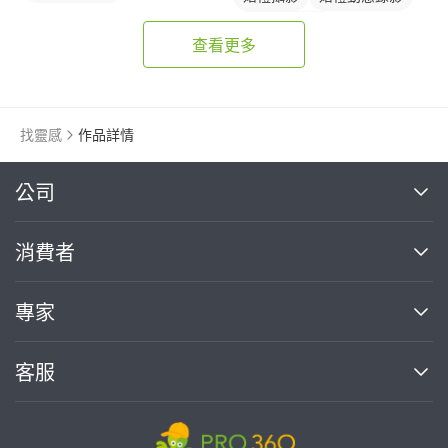
婚禮平面攝影
婚禮平面攝影
查看更多
找靈感
作品詳情
繼續完成
公司
關於我們
消費者
找專家(0)
買服務(0)
媒體報導
買服務
專家
部落格
如何使用PRO360
加入我們
案件中心
客服
熱門服務
投資人關係
成為專家
所有服務
客服中心
合作提案
如何接案