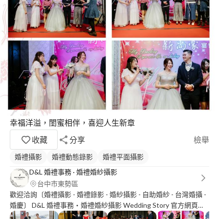
幸福洋溢，閨蜜相伴，喜迎人生新章
收藏
分享
檢舉
婚禮攝影
婚禮動態錄影
婚禮平面攝影
D&L 婚禮事務 · 婚禮婚紗攝影
台中市東勢區
歡迎洽詢〔婚禮攝影 - 婚禮錄影 - 婚紗攝影 - 自助婚紗 - 台灣婚攝 -
婚慶〕 D&L 婚禮事務‧婚禮婚紗攝影 Wedding Story 官方網頁：
https://goo.gl/UxUr5T 粉絲專頁：https://goo.gl/Fuxmau