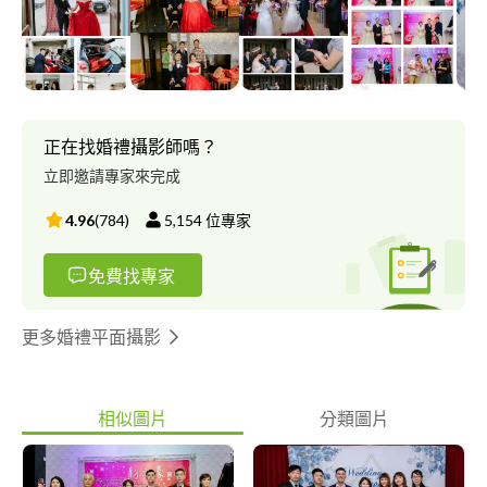
Instagram：https://goo.gl/6HoQKi Youtube：
https://goo.gl/D6uhUk Flickr：https://goo.gl/SJ6bjs 檔期詢問：
https://goo.gl/OCxQyF MOBILE：+***************** Wechat
ID：d********* ******** ID：@********* E-mail：
kc***@***il.com ─────────── D&L 婚禮事務‧婚禮婚紗攝影
全省服務 #婚禮攝影 #婚紗攝影 #婚禮紀錄 #兒童寫真 #全家福 #婚
正在找婚禮攝影師嗎？
禮錄影 #孕婦寫真 #親子寫真 #個人寫真 #新娘秘書 #活動紀錄 #風
立即邀請專家來完成
格婚紗 #自助婚紗 #寶寶寫真 #商業攝影 #東勢婚攝 #豐原婚攝 #新
社婚攝 #后里婚攝 #台中婚攝 #結婚攝影 #迎娶攝影 #訂婚攝影 #文
4.96
(
784
)
5,154
位專家
定攝影 #歸寧攝影 #彰化婚攝 #苗栗婚攝 #婚禮跟拍 #中式婚禮 #西
式禮儀 歡迎預約拍攝 給自己唯美幸福回憶
免費找專家
更多婚禮平面攝影
相似圖片
分類圖片