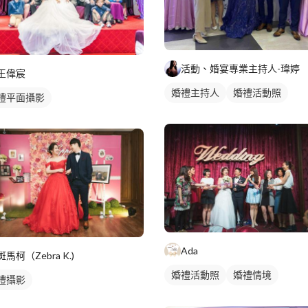
活動、婚宴專業主持人-瑋婷
王偉宸
婚禮主持人
婚禮活動照
禮平面攝影
Ada
斑馬柯（Zebra K.)
婚禮活動照
婚禮情境
禮攝影