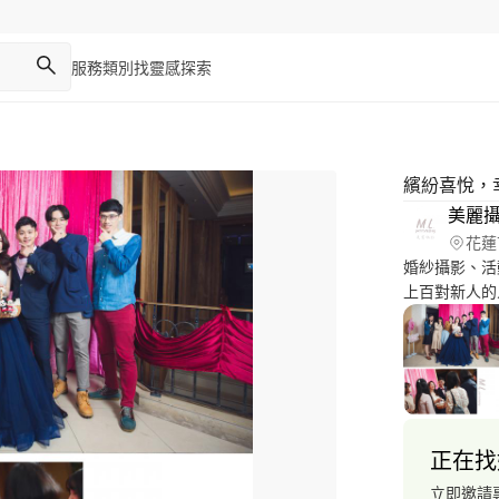
服務類別
找靈感
探索
繽紛喜悅，
美麗
花蓮
婚紗攝影、活
上百對新人的
紗/婚禮！
正在找
立即邀請