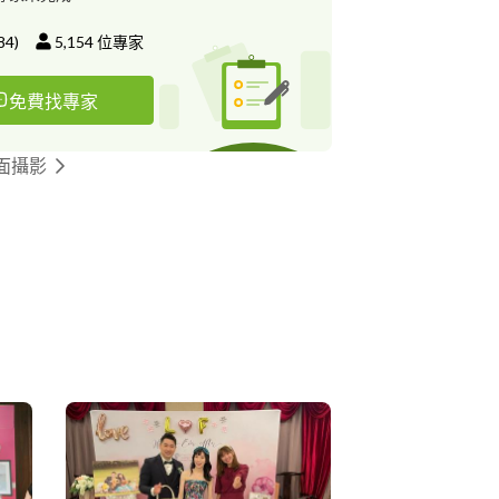
84
)
5,154
位專家
免費找專家
面攝影