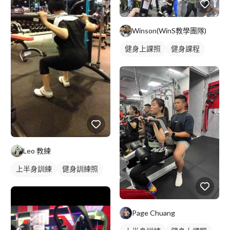
Winson(WinS教學團隊)
健身上課照
健身課程
重訓課程
Leo 教練
上半身訓練
健身訓練照
腿部訓練
Page Chuang