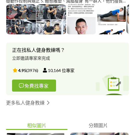
礎動作控制與矯正 5. 體態雕塑、減脂瘦身 有一群人，他們擅長幫
人打造出更好的自己，而我剛好就是那群人其中之一。我，是肌力
及體能教練。
正在找私人健身教練嗎？
立即邀請專家來完成
4.95
(
3976
)
10,164
位專家
免費找專家
更多私人健身教練
相似圖片
分類圖片