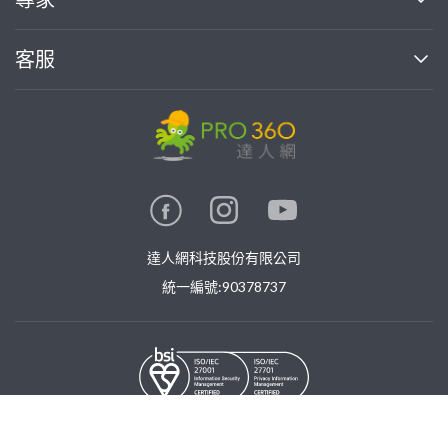
部落格
如何使用PRO360
加入我們
案件中心
客服
熱門服務
投資人關係
成為專家
所有服務
客服中心
合作提案
如何接案
價格行情
使用條款
聯絡我們
專家指南
專家目錄
信任與保障
推廣服務
在地專家推薦
隱私權政策
卓越專家
達人網科技股份有限公司
關鍵字搜尋
公告
特約專家
統一編號:90378737
專業知識
勞健保專區
問專家
新手攻略
©
2026
PRO360. All rights reserved.
免費找專家