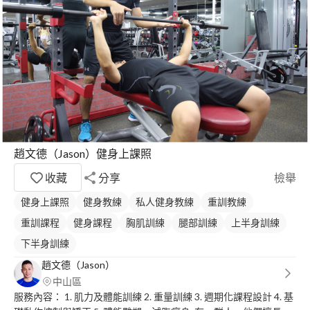
趙文德（Jason）健身上課照
收藏
分享
檢舉
健身上課照
健身教練
私人健身教練
重訓教練
重訓課程
健身課程
胸肌訓練
腿部訓練
上半身訓練
下半身訓練
趙文德（Jason）
中山區
服務內容： 1. 肌力及體能訓練 2. 重量訓練 3. 週期化課程設計 4. 基