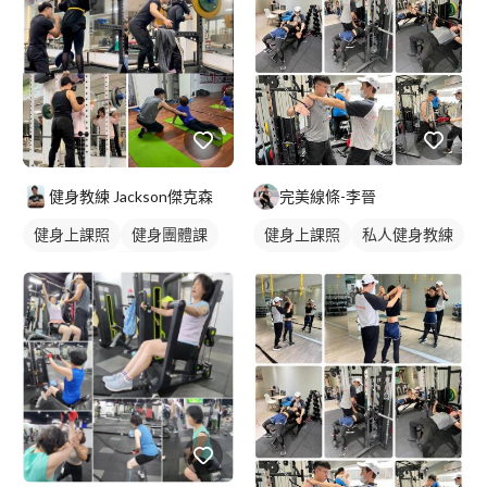
與應用 5.徒手肌力與核心強化訓練 6.如何設立健身計畫 7.肌肉伸展
與筋膜放鬆 8.運動前中後的飲食方針
健身教練 Jackson傑克森
完美線條-李晉
健身上課照
健身團體課
健身上課照
私人健身教練
重訓教練
重訓課程
健身團體課
重訓教練
健身課程
重訓課程
健身課程