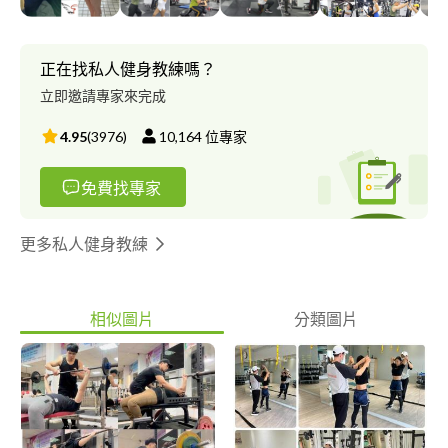
‐----------------- 您好，我是WinS教學團隊的Win教練，我和團隊的
希教練是一對自由健身教練夫妻。 【教學宗旨】 讓健身不再只是
增肌減脂，您需要的是一副有活動力的身體。藉由教學中與教練間
正在找私人健身教練嗎？
的互動，讓每一位學員在健、身、心、靈方面都能夠讓自己具有 -
立即邀請專家來完成
勇氣、改變、自癒的能力。 【服務內容】 2對1重量訓練課程(雙教
練教學)、2人肌力體能團班、運動飲食計畫與方針，銀髮族運動，
4.95
(
3976
)
10,164
位專家
樂齡運動，特殊族群運動，身心障礙運動等。 【教學地點】 中山 -
桑富士俱樂部 ?‍♂️重訓課程/?‍♀️肌力循環課程 淡水 - Club.R俱樂部
免費找專家
?‍♂️重訓課程 永和 - 原動力俱樂部 ?‍♂️重訓課程 (若需到府教學 可洽
詢詳談) 【團隊教練】 ♂️：Winson - Win教練(視障者) ?美國運動體
適能AFAA_PFT證/WT證 ?紅十字會CPR+AED急救證 ?身心障礙體
更多私人健身教練
適能教練 ♀️：Shizuka - 希教練 ?中華民國健身協會C級教練證 ?紅十
字會CPR+AED急救證 ?身心障礙體適能教練 【教練資歷】 ?Win教
練 重訓：自2013年至今 教學：自2018年至今 ?希教練 重訓：自
相似圖片
分類圖片
2014年至今 教學：自2017年至今 【教學特色】 男女雙教練同時
教學，讓你or妳上課不尷尬，多加一位教練，安全加倍，價格不
變。 【教學保證】 ⭐️教學不假掰 - 真正有效的訓練不輕鬆 ⭐️重量不
假掰 - 有強度的訓練才有效果 ⭐️動作不假掰 - 絕無亂七八糟的網紅
動作 【課程內容】 1.健康諮詢與體態評估 2.人體肌肉及骨骼的基
礎構造 3.重量訓練的基礎觀念(體線與力線) 4.重量訓練的訓練法則