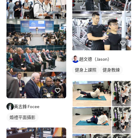
趙文德（Jason）
健身上課照
健身教練
私人健身教練
重訓教練
重訓課程
健身課程
黃志鋒 Focee
婚禮平面攝影