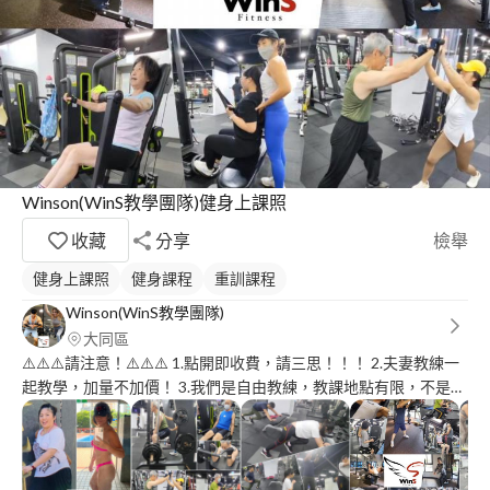
Winson(WinS教學團隊)健身上課照
收藏
分享
檢舉
健身上課照
健身課程
重訓課程
Winson(WinS教學團隊)
大同區
⚠️⚠️⚠️請注意！⚠️⚠️⚠️ 1.點開即收費，請三思！！！ 2.夫妻教練一
起教學，加量不加價！ 3.我們是自由教練，教課地點有限，不是每
一間你想要去的健身房都有提供自由教練場租，我們可上課地點清
楚寫在專家檔案。 4.每位專家的報價單都是心血結晶，所以請需求
者好好珍惜！！ 5.我們是真心想要幫助尋求我們協助的任何人，你
若真的有需求再點開自動報價或是與我聯繫，感謝。 ---------------‐