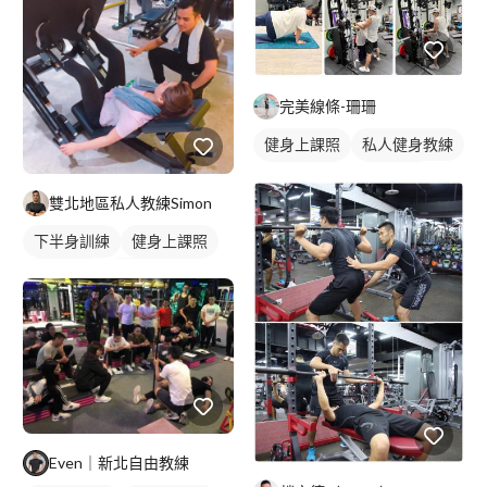
完美線條-珊珊
健身上課照
私人健身教練
健身團體課
重訓教練
雙北地區私人教練Simon
健身課程
下半身訓練
健身上課照
健身教練
私人健身教練
重訓教練
健身課程
重訓課程
胸肌訓練
Even｜新北自由教練