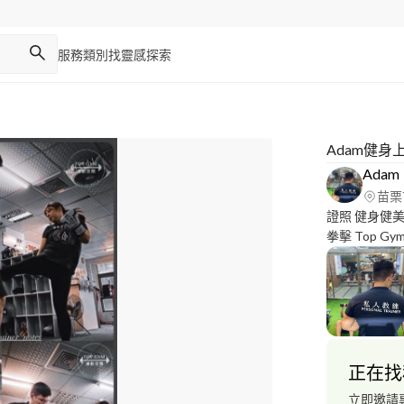
服務類別
找靈感
探索
Adam健身
Adam
苗栗
證照 健身健美
拳擊 Top Gym運動空間任
承攬教練 福容-麗會所 健身
三名 大專男子
180 第六名
正在找
立即邀請