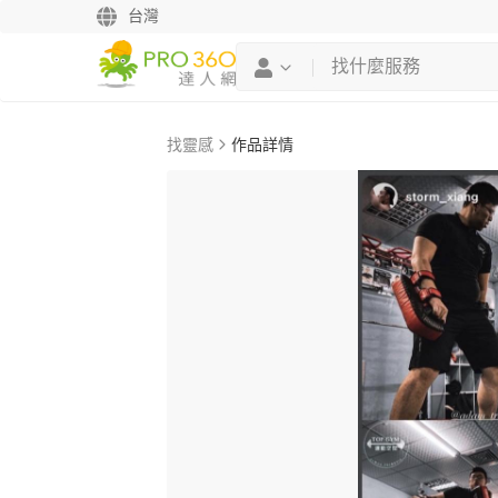
台灣
找靈感
作品詳情