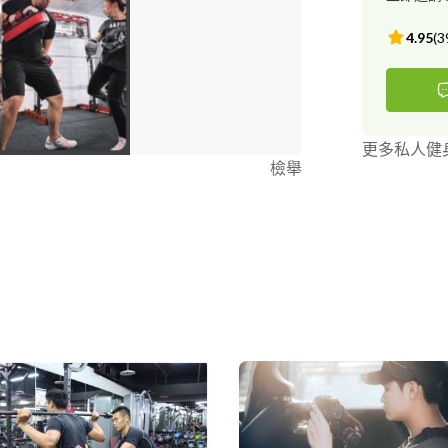
4.95
(
3
更多私人健
檢舉