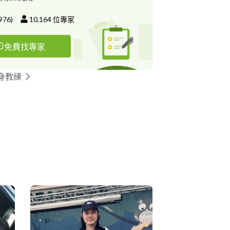
976
)
10,164
位專家
免費找專家
身教練