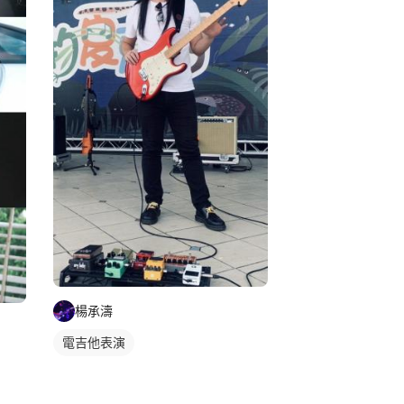
楊承濤
電吉他表演