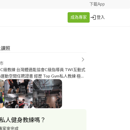
下載App
成為專家
登入
上課照
市
C級教練 台灣體適能協會C級指導員 TWI互動式
聘證書 經歷 Top Gym私人教練 極限
教練 比賽 大專男子健美第七量級 第
健美第七量級 第五名 大專男子古典形體 over
私人健身教練嗎？
專家來完成