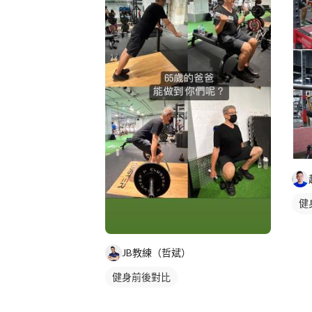
健
私
重
JB教練（哲斌）
腿
健身前後對比
下