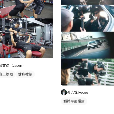
趙文德（Jason）
身上課照
健身教練
人健身教練
重訓教練
訓課程
健身課程
胸肌訓練
黃志鋒 Focee
部訓練
上半身訓練
婚禮平面攝影
半身訓練