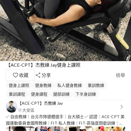
【ACE-CPT】杰教練 Jay健身上課照
收藏
分享
檢舉
健身上課照
健身教練
私人健身教練
重訓教練
重訓課程
健身課程
腿部訓練
下半身訓練
【ACE-CPT】杰教練 Jay
大安區
✅ 自由教練｜台北市隊健體選手｜台大碩士 ✅ 認證：ACE-CPT 美
國運動委員會國際教練｜FIT-私人教練｜FIT-高強度間歇訓練｜
FMA-踢拳擊教學｜FEA-健體專家 ✅ 專長：體型改造｜體態雕塑｜