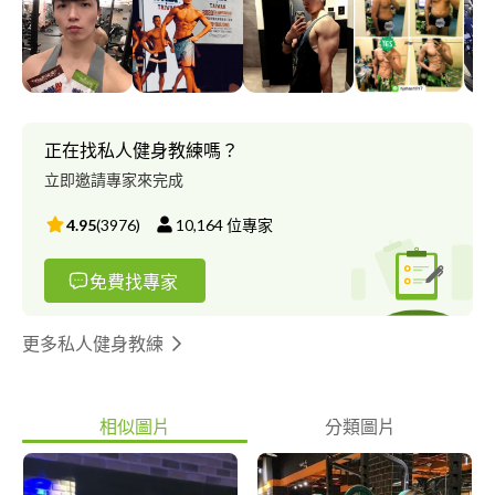
增肌｜減脂｜體適能訓練｜重量訓練｜訓練技巧和動作調整｜瓶頸
突破 ✅ 服務項目：一對一／一對多教練課程｜廠商合作課程｜拍
攝錄製課程 ✅ 歡迎私訊了解免費洽談：hjshao1017 您好，我是健
身教練 Jay！??‍♂️ 我熱愛健身運動，不停精進運動科學和優化體態
是我的一貫堅持，至今已有8年自由教學經驗，目前也是一名健體
選手。? 我的教學原則是 ? 安全而有效率 ? 的訓練。課前依據您的
正在找私人健身教練嗎？
健身目標共同制定計畫，為您量身訂做教練課程、自主訓練菜單，
立即邀請專家來完成
並建議合理的飲食，幫助您實現健康生活、更優質的體態和體
能！?
4.95
(
3976
)
10,164
位專家
免費找專家
更多私人健身教練
相似圖片
分類圖片