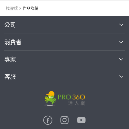
找靈感
作品詳情
繼續完成
公司
關於我們
消費者
找專家(0)
買服務(0)
媒體報導
買服務
專家
部落格
如何使用PRO360
加入我們
案件中心
客服
熱門服務
投資人關係
成為專家
所有服務
客服中心
合作提案
如何接案
價格行情
使用條款
聯絡我們
專家指南
專家目錄
信任與保障
推廣服務
在地專家推薦
隱私權政策