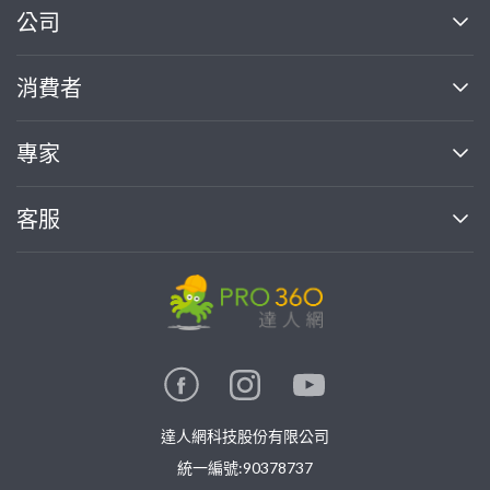
繼續完成
公司
關於我們
消費者
找專家(0)
買服務(0)
媒體報導
買服務
專家
部落格
如何使用PRO360
加入我們
案件中心
客服
熱門服務
投資人關係
成為專家
所有服務
客服中心
合作提案
如何接案
價格行情
使用條款
聯絡我們
專家指南
專家目錄
信任與保障
推廣服務
在地專家推薦
隱私權政策
卓越專家
達人網科技股份有限公司
關鍵字搜尋
公告
特約專家
統一編號:90378737