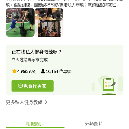
能，傷後訓練，團體課程基礎/進階肌力體能；就讀怪獸研究班，
接受部分醫療運動禁忌囑咐執行。
正在找私人健身教練嗎？
立即邀請專家來完成
4.95
(
3976
)
10,164
位專家
免費找專家
更多私人健身教練
相似圖片
分類圖片