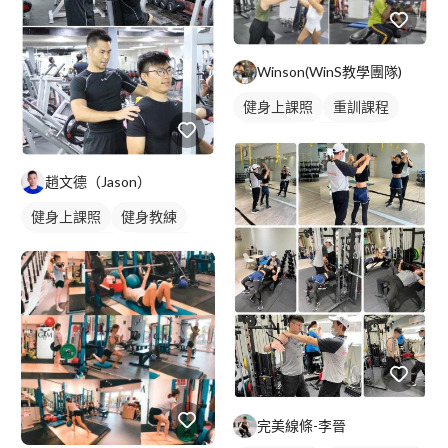
Winson(WinS教學團隊)
健身上課照
重訓課程
健身課程
腿部訓練
下半身訓練
趙文德（Jason）
健身上課照
健身教練
私人健身教練
重訓教練
重訓課程
健身課程
完美線條-李晉