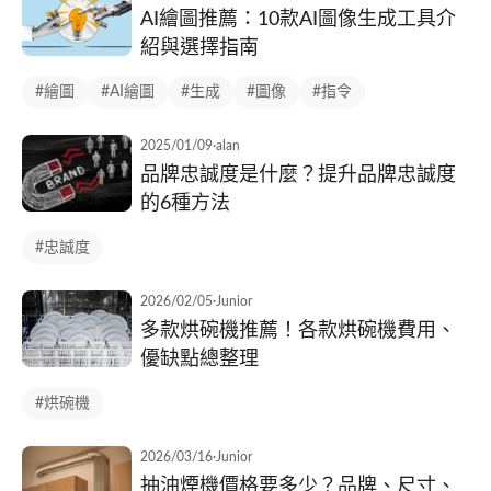
AI繪圖推薦：10款AI圖像生成工具介
紹與選擇指南
#繪圖
#AI繪圖
#生成
#圖像
#指令
2025/01/09
·
alan
品牌忠誠度是什麼？提升品牌忠誠度
的6種方法
#忠誠度
2026/02/05
·
Junior
多款烘碗機推薦！各款烘碗機費用、
優缺點總整理
#烘碗機
2026/03/16
·
Junior
抽油煙機價格要多少？品牌、尺寸、