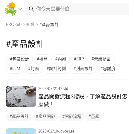
PRO360
知識
#產品設計
#產品設計
#包裝設計
#禮盒
#內襯
#ERP
#營業秘密
#LLM
#封面
#設計範例
#封面設計
#忠誠度
2023/07/21
·
David
產品開發流程3階段，了解產品設計怎
麼做！
#產品設計
#產品開發
#開發流程
#量產
2025/02/10
·
Joyce Lee