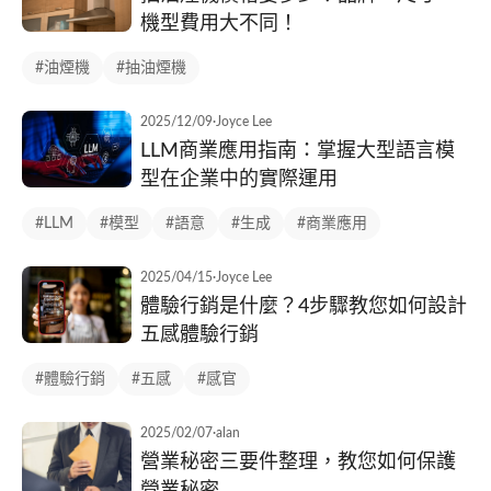
機型費用大不同！
#油煙機
#抽油煙機
2025/12/09
·
Joyce Lee
LLM商業應用指南：掌握大型語言模
型在企業中的實際運用
#LLM
#模型
#語意
#生成
#商業應用
2025/04/15
·
Joyce Lee
體驗行銷是什麼？4步驟教您如何設計
五感體驗行銷
#體驗行銷
#五感
#感官
2025/02/07
·
alan
營業秘密三要件整理，教您如何保護