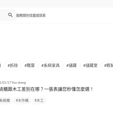
服務類別
找靈感
探索
牆
#拆除
#飄窗
#系統家具
#儲藏
#儲藏室
#輕
1/01/17
·
You-sheng
統櫃跟木工差別在哪？一張表讓您秒懂怎麼選！
#系統櫃
#木作櫃
#木工