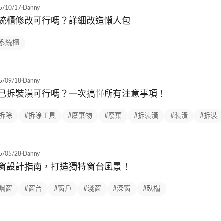
5/10/17
·
Danny
統櫃修改可行嗎？詳細改造懶人包
#系統櫃
5/09/18
·
Danny
己拆裝潢可行嗎？一次搞懂所有注意事項！
#拆除
#拆除工具
#廢棄物
#廢棄
#拆裝潢
#裝潢
#拆裝
5/05/28
·
Danny
窗設計指南，打造獨特窗台風景！
#飄窗
#窗台
#窗戶
#淺窗
#深窗
#臥榻