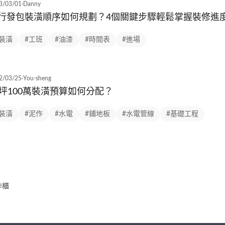
3/03/01
·
Danny
行發包裝潢順序如何規劃？4個關鍵步驟輕鬆掌握裝修進
#裝潢
#工班
#油漆
#時間表
#進場
2/03/25
·
You-sheng
0坪100萬裝潢預算如何分配？
#裝潢
#泥作
#水電
#鋪地板
#水電管線
#基礎工程
作櫃