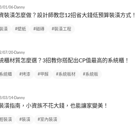
3/01/06
·
Danny
資裝潢怎麼做？設計師教您12招省大錢低預算裝潢方式！
#裝潢
#壁紙
#磁磚
#裝潢工程
2/07/20
·
Danny
統櫃材質怎麼選？3招教你搭配出CP值最高的系統櫃！
#系統櫃
#烤漆
#甲醛
#系統板材
#系統板
3/03/14
·
Danny
裝潢指南，小資族不花大錢，也能讓家變美！
#輕裝潢
#裝潢
#室內裝潢