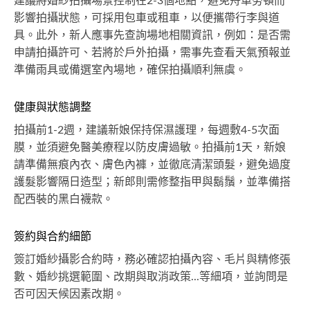
建議將婚紗拍攝場景控制在2-3個地點，避免舟車勞頓而
影響拍攝狀態，可採用包車或租車，以便攜帶行李與道
具。此外，新人應事先查詢場地相關資訊，例如：是否需
申請拍攝許可、若將於戶外拍攝，需事先查看天氣預報並
準備雨具或備選室內場地，確保拍攝順利無虞。
健康與狀態調整
拍攝前1-2週，建議新娘保持保濕護理，每週敷4-5次面
膜，並須避免醫美療程以防皮膚過敏。拍攝前1天，新娘
請準備無痕內衣、膚色內褲，並徹底清潔頭髮，避免過度
護髮影響隔日造型；新郎則需修整指甲與鬍鬚，並準備搭
配西裝的黑白襪款。
簽約與合約細節
簽訂婚紗攝影合約時，務必確認拍攝內容、毛片與精修張
數、婚紗挑選範圍、改期與取消政策...等細項，並詢問是
否可因天候因素改期。