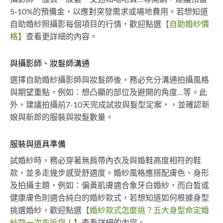
5-10%的預備金，以應對突發需求或場地費用。若想知道
自助婚紗照攝影每個項目的行情，歡迎點選
【自助婚紗價
格】
查看更詳細的內容。
與攝影師、妝髮師溝通
選擇自助婚紗攝影師與妝髮師後，務必充分溝通拍攝風格
與期望重點，例如：想凸顯的部位及避開的角度...等。此
外，建議拍攝前7-10天完成試妝與髮型定案，，並確認新
娘與新郎的服裝與妝髮數量。
服裝與道具準備
試婚紗時，務必穿著無肩帶內衣及與婚鞋高度相符的鞋
款，並多走幾步感受舒適度。婚紗風格應搭配膚色、身形
及拍攝主題，例如：偏黃肌膚適合象牙白婚紗，而白皙或
健康膚色則適合純白的婚紗款式，若想知道如何根據身型
挑選婚紗，歡迎點選
【婚紗款式怎麼挑？五大身型命定婚