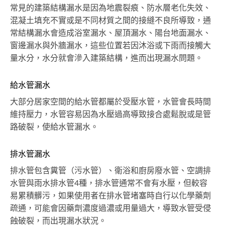
常見的建築結構漏水是因為地震裂痕、防水層老化失效、
混凝土填充不實或是不同材質之間的接縫不良所導致，通
常結構漏水會造成浴室漏水、屋頂漏水、陽台地面漏水、
窗邊漏水與外牆漏水，這些位置若因沐浴或下雨而接觸大
量水分，水分就會滲入建築結構，進而出現漏水問題。
給水管漏水
大部分居家空間的給水管都屬於受壓水管，水管會長時間
維持壓力，水管容易因為水壓過高導致接合處鬆脫或是管
路破裂，使給水管漏水。
排水管漏水
排水管包含糞管（污水管）、衛浴和廚房廢水管、空調排
水管與雨水排水管4種，排水管通常不會有水壓，但較容
易累積髒污，如果使用者在排水管堵塞時自行以化學藥劑
疏通，可能會因藥劑濃度過濃或用量過大，導致水管受侵
蝕破裂，而出現漏水狀況。