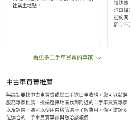
接快速 沒
往業主地點！
汽車鑰匙
迎詢問！ 大家要便宜可以談 麻煩不要
問了不回
看更多二手車買賣的專家
中古車買賣推薦
無論您要找中古車買賣或是二手進口車收購，您可以點選
服務專家推薦，透過選擇地區找到附近的二手車買賣專家
以及評價，還可以使用價格篩選器了解費用。你可邀請多
位適合的二手車買賣專家與您洽談報價！