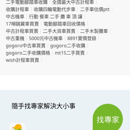
二手電動腳踏車收購
｜
全國最大中古計程車
｜
收購計程車
｜
收購四輪電動代步車
｜
二手車估價ptt
｜
中古機車
｜
行動 餐車 二手 攤 車 頂 讓
｜
17噸鷗翼車買賣
｜
電動腳踏車回收價格
｜
中古計程車買賣
｜
二手大貨車買賣
｜
二手木製攤車
｜
中古重機
｜
5000元中古機車
｜
8891實價登錄
｜
gogoro中古車買賣
｜
gogoro二手收購
｜
gogoro二手收購價格
｜
mt15二手買賣
｜
wish計程車買賣
｜
隨手找專家解決大小事