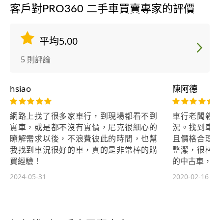
客戶對PRO360 二手車買賣專家的評價
平均5.00
5 則評論
hsiao
陳阿德
網路上找了很多家車行，到現場都看不到
車行老闆親
實車，或是都不沒有實價，尼克很細心的
況。找到車
瞭解需求以後，不浪費彼此的時間，也幫
且價格合理
我找到車況很好的車，真的是非常棒的購
整潔，很棒
買經驗！
的中古車，謝
2024-05-31
2020-02-16