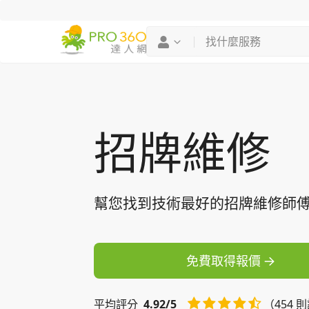
找專家
買服務
招牌維修
幫您找到技術最好的招牌維修師
免費取得報價
平均
評分
4.92/5
（454 