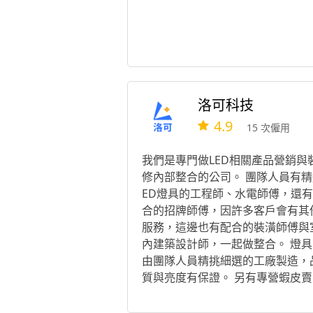
洛可科技
4.9
15 次僱用
我們是專門做LED相關產品營銷與
修內部整合的公司。 團隊人員有精
ED燈具的工程師、水電師傅，還
合的招牌師傅，因許多客戶會有其
服務，這邊也有配合的裝潢師傅與
內建築設計師，一起做整合。 燈具
由團隊人員精挑細選的工廠製造，
質與亮度有保證。 另有專營蝦皮賣
場，從事相關燈具買賣。 本團隊一
開發票，合法營業絕對放心。 統一