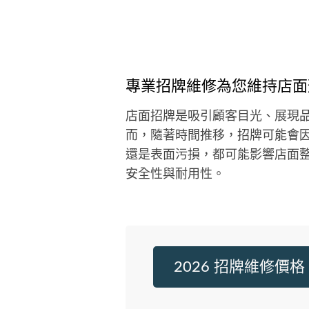
號：93734160 如果對於本公司有
趣，可以查看網站，裡面有介紹多
實際案例。
專業招牌維修為您維持店面
店面招牌是吸引顧客目光、展現
而，隨著時間推移，招牌可能會
還是表面污損，都可能影響店面
安全性與耐用性。
2026 招牌維修價格