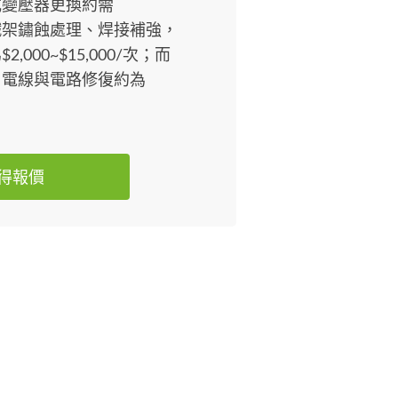
電線或變壓器更換約需
；若是鐵架鏽蝕處理、焊接補強，
000~$15,000/次；而
，電線與電路修復約為
得報價