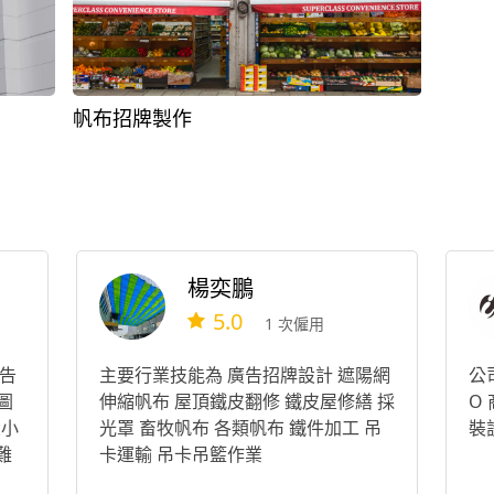
帆布招牌製作
楊奕鵬
5.0
1 次僱用
告
主要行業技能為 廣告招牌設計 遮陽網
公
圖
伸縮帆布 屋頂鐵皮翻修 鐵皮屋修繕 採
O 
大小
光罩 畜牧帆布 各類帆布 鐵件加工 吊
裝
難
卡運輸 吊卡吊籃作業