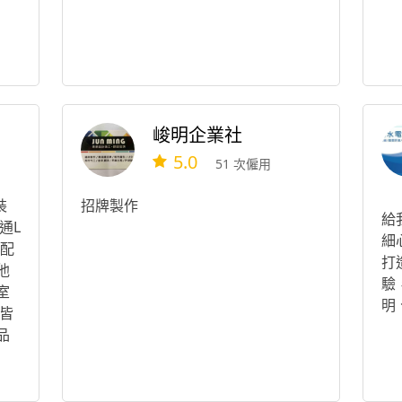
峻明企業社
5.0
51 次僱用
裝
招牌製作
給
通L
細
有配
打
他
驗
室
明
皆
品
律
編