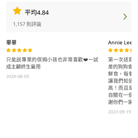
平均4.84
1,157 則評論
畢畢
Annie Lee
只能説專業的保姆小孩也非常喜歡❤️一試
第一次送寵
成主顧終生雇用
差的狗狗會不能
鮮食，每餐
2026-08-03
讓我們知道
高！而且是
自關在一個空
謝你們一家人
2023-09-19