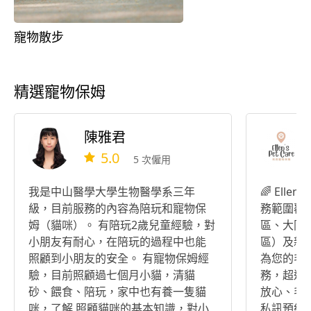
寵物散步
精選寵物保姆
陳雅君
5.0
5 次僱用
我是中山醫學大學生物醫學系三年
🌈 Elle
級，目前服務的內容為陪玩和寵物保
務範圍覆
姆（貓咪）。 有陪玩2歲兒童經驗，對
區、大同
小朋友有耐心，在陪玩的過程中也能
區）及新
照顧到小朋友的安全。 有寵物保姆經
為您的毛
驗，目前照顧過七個月小貓，清貓
務，超過
砂、餵食、陪玩，家中也有養一隻貓
放心、毛
咪，了解 照顧貓咪的基本知識，對小
私訊預約服務 🌟 提供特