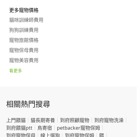
更多寵物價格
貓咪訓練師費用
狗狗訓練費用
寵物旅館價格
寵物保母費用
寵物美容費用
看更多
相關熱門搜尋
上門餵貓
｜
貓長期寄養
｜
到府照顧寵物
｜
到府寵物洗澡
｜
到府餵貓ptt
｜
鳥寄宿
｜
petbacker寵物保姆
｜
到府寵物保母
｜
線上遛狗
｜
到府寵物保姆
｜
餵
｜