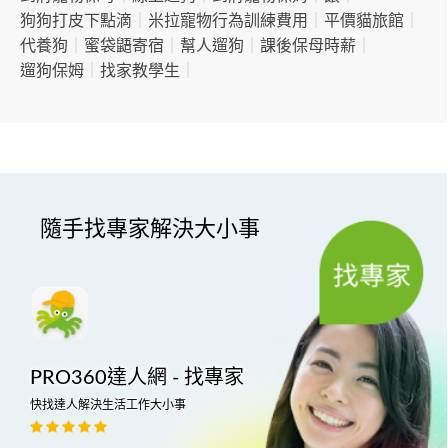
狗狗打皮下點滴
｜
米拉寵物行為訓練費用
｜
平價貓旅館
｜
代養狗
｜
蜜袋鼯寄宿
｜
幫人遛狗
｜
課後保母時薪
｜
遛狗保姆
｜
找家教學生
｜
隨手找專家解決大小事
PRO360達人網 - 找專家
快找達人解決生活工作大小事