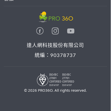
達人網科技股份有限公司
統編：90378737
ISO/IEC
ISO/IEC
27001
27701
CERTIFIED
CERTIFIED
IS 814197
IS 814197
© 2026 PRO36O. All rights reserved.