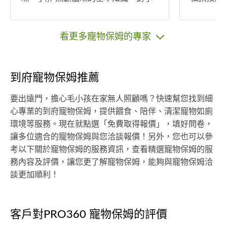
動物有愛心。 希望能有機會為您們服
務（慢性
務，有任何問題都可以詢問，謝謝！
病、以及提
ACP寵物
看更多寵物保姆的專家
助理培訓認證 有任何問題
迎私訊，讓
到府寵物保姆推薦
要出遠門，擔心毛小孩在家無人照顧嗎？快速幫您找到細
心專業的到府寵物保姆，提供餵食、陪伴、清潔寵物如廁
環境等服務。現在就點選「免費取得報價」，填好問卷，
讓多位適合的寵物保姆與您洽談報價！另外，您也可以參
考以下關於寵物保姆的服務資訊，查看精選寵物保姆的服
務內容及評價，讓您更了解寵物保姆，能夠與寵物保姆洽
談更加順利！
客戶對PRO360 寵物保姆的評價