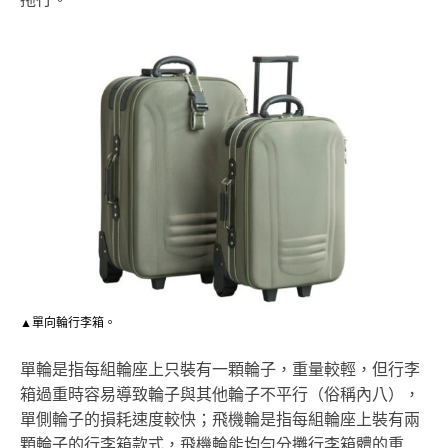
▲單向輪行李箱。
單輪是指每組輪座上只裝有一顆輪子，重量較輕，但行李
箱過重時容易導致輪子與其他輪子不平行（俗稱內八），
單側輪子的損耗速度較快；飛機輪是指每組輪座上裝有兩
顆輪子的行李箱款式，飛機輪能均勻分攤行李箱體的重