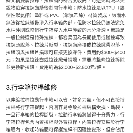
鍊又稱雙層拉鍊，拉鍊齒的密合度較高，可避免竊賊以尖
銳物戳穿拉鍊齒縫後劃開行李箱；防水拉鍊是以TPU（熱
塑性聚氨酯）塗料或 PVC（聚氯乙烯）材質製成，讓雨水
無法從拉鍊織帶滲入行李箱內部，但防水拉鍊仍無法避免
水柱沖刷或整個行李箱浸入水中導致的水分滲透。無論是
一般拉鍊還是特殊拉鍊，都容易因為長期使用或碰撞導致
拉鍊頭脫落、拉鍊片斷裂、拉鍊齒磨損或拉鍊織帶脫落，
拉鍊頭與拉鍊片損壞可直接更換零件，費用約$300~$400
元；如果是拉鍊齒或拉鍊織帶損壞，需要將整條拉鍊拆除
並更換新拉鍊，費用約為$2,000~$2,800元/條。
3.行李箱拉桿維修
以伸縮拉桿拉動行李箱可以省下許多力氣，但不可直接持
拉桿將行李箱提起，否則容易導致拉桿結構受損、斷裂，
一旦行李箱的拉桿斷裂，拉動行李箱將變得十分費力。行
李箱拉桿包含內置拉桿與外置拉桿，內置拉桿安裝於行李
箱體內，收起時箱體可保護拉桿不因碰撞變形，但會佔用