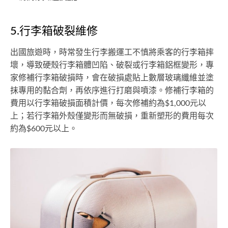
5.行李箱破裂維修
出國旅遊時，時常發生行李搬運工不慎將乘客的行李箱摔
壞，導致硬殼行李箱體凹陷、破裂或行李箱鋁框變形，專
家修補行李箱破損時，會在破損處貼上數層玻璃纖維並塗
抹專用的黏合劑，再依序進行打磨與噴漆。修補行李箱的
費用以行李箱破損面積計價，每次修補約為$1,000元以
上；若行李箱外殼僅變形而無破損，重新塑形的費用每次
約為$600元以上。