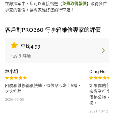
的包包、
在線接案中，您可以直接點選【
免費取得報價
】取得多位
味、霉斑
專家的報價，讓專家維修您的行李箱！
們提供專
務，細心
包、安全座椅
客戶對PRO360 行李箱維修專家的評價
清潔：去除
護理：皮
平均4.99
清洗 ⚡ 
時又方便
139 則評論
林小姐
Ding Ho
回覆和維修都很快速，還很貼心送上5樓，
如果你的行
大大推薦
家專業行李
價格公道，
2026-07-03
樣。
2021-10-12