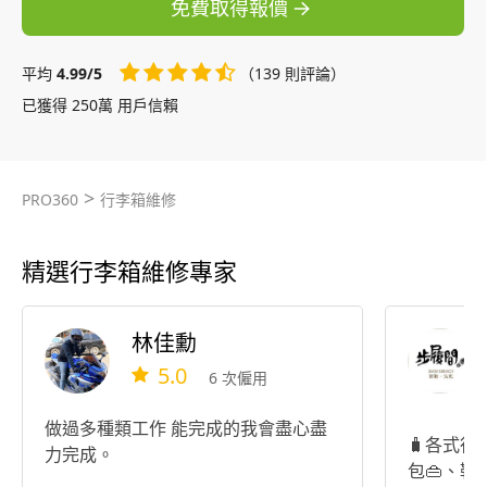
免費取得報價
平均
4.99/5
（139 則評論）
已獲得 250萬 用戶信賴
>
PRO360
行李箱維修
精選行李箱維修專家
林佳勳
5.0
6 次僱用
做過多種類工作 能完成的我會盡心盡
🧳各式行
力完成。
包👜、鞋