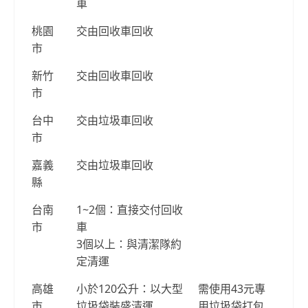
車
桃園
交由回收車回收
市
新竹
交由回收車回收
市
台中
交由垃圾車回收
市
嘉義
交由垃圾車回收
縣
台南
1~2個：直接交付回收
市
車
3個以上：與清潔隊約
定清運
高雄
小於120公升：以大型
需使用43元專
市
垃圾袋裝盛清運
用垃圾袋打包