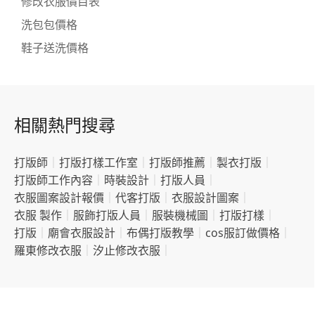
修改衣服價目表
洗包包價格
鞋子送洗價格
相關熱門搜尋
打版師
｜
打版打樣工作室
｜
打版師推薦
｜
製衣打版
｜
打版師工作內容
｜
時裝設計
｜
打版人員
｜
衣服圖案設計報價
｜
代客打版
｜
衣服設計圖案
｜
衣服 製作
｜
服飾打版人員
｜
服裝機械圖
｜
打版打樣
｜
打版
｜
廟會衣服設計
｜
布偶打版教學
｜
cos服訂做價格
｜
羅東修改衣服
｜
汐止修改衣服
｜