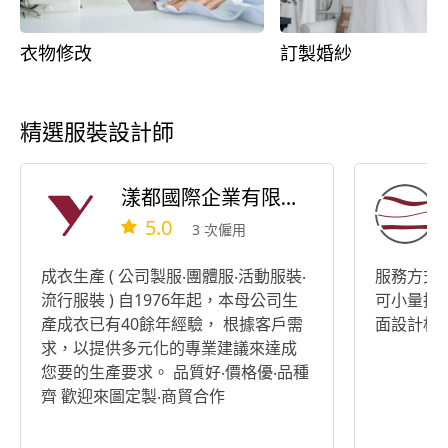
衣物修改
訂製婚紗
精選服裝設計師
漾都國際企業有限公司
5.0
3 次僱用
成衣生產 ( 公司製服‧團體服‧活動服裝‧
服務方式 
流行服裝 ) 自1976年起，本母公司生
可小量接單
產成衣已有40餘年經驗， 根據客戶需
面設計相
求，以提供多元化的專業建議來達成
您要的生產要求。 品質好‧價格優‧品種
齊 歡迎來圖定製‧商貿合作